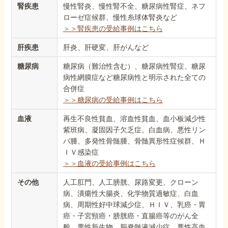
腎疾患
慢性腎炎、慢性腎不全、糖尿病性腎症、ネフ
ローゼ症候群、慢性糸球体腎炎など
＞＞腎疾患の受給事例はこちら
肝疾患
肝炎、肝硬変、肝がんなど
糖尿病
糖尿病（難治性含む）、糖尿病性腎症、糖尿
病性網膜症など糖尿病性と明示された全ての
合併症
＞＞糖尿病の受給事例はこちら
血液
再生不良性貧血、溶血性貧血、血小板減少性
紫班病、凝固因子欠乏症、白血病、悪性リン
パ腫、多発性骨髄腫、骨髄異形性症候群、Ｈ
ＩＶ感染症
＞＞血液の受給事例はこちら
その他
人工肛門、人工膀胱、尿路変更、クローン
病、潰瘍性大腸炎、化学物質過敏症、白血
病、周期性好中球減少症、ＨＩＶ、乳癌・胃
癌・子宮頸癌・膀胱癌・直腸癌等のがん全
般、悪性新生物、脳脊髄液減少症、悪性高血