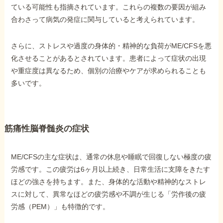
ている可能性も指摘されています。これらの複数の要因が組み
合わさって病気の発症に関与していると考えられています。
他社と何が違うの？
当事務所に
さらに、ストレスや過度の身体的・精神的な負荷がME/CFSを悪
依頼する
メリット
化させることがあるとされています。患者によって症状の出現
や重症度は異なるため、個別の治療やケアが求められることも
多いです。
お電話でのお問い合わせ
089-907-3797
受付時間：平日9:00~18:00
筋痛性脳脊髄炎の症状
ME/CFSの主な症状は、通常の休息や睡眠で回復しない極度の疲
労感です。この疲労は6ヶ月以上続き、日常生活に支障をきたす
ほどの強さを持ちます。また、身体的な活動や精神的なストレ
スに対して、異常なほどの疲労感や不調が生じる「労作後の疲
労感（PEM）」も特徴的です。