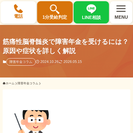
×
電話
1分受給判定
MENU
LINE相談
筋痛性脳脊髄炎で障害年金を受けるには？
原因や症状を詳しく解説
選ばれる3つの理由
2024.10.26
2026.05.15
障害年金コラム
初回相談料0円・受給後報酬型
ホーム
障害年金コラム
サポート料金について
県内 No.1 の豊富な知識と経験
ご相談事例をみる