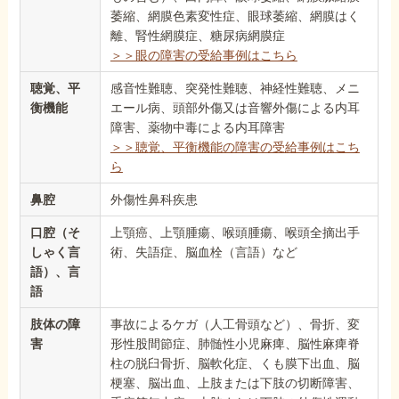
萎縮、網膜色素変性症、眼球萎縮、網膜はく
離、腎性網膜症、糖尿病網膜症
＞＞眼の障害の受給事例はこちら
聴覚、平
感音性難聴、突発性難聴、神経性難聴、メニ
衡機能
エール病、頭部外傷又は音響外傷による内耳
障害、薬物中毒による内耳障害
＞＞聴覚、平衡機能の障害の受給事例はこち
ら
鼻腔
外傷性鼻科疾患
口腔（そ
上顎癌、上顎腫瘍、喉頭腫瘍、喉頭全摘出手
しゃく言
術、失語症、脳血栓（言語）など
語）、言
語
肢体の障
事故によるケガ（人工骨頭など）、骨折、変
害
形性股間節症、肺髄性小児麻痺、脳性麻痺脊
柱の脱臼骨折、脳軟化症、くも膜下出血、脳
梗塞、脳出血、上肢または下肢の切断障害、