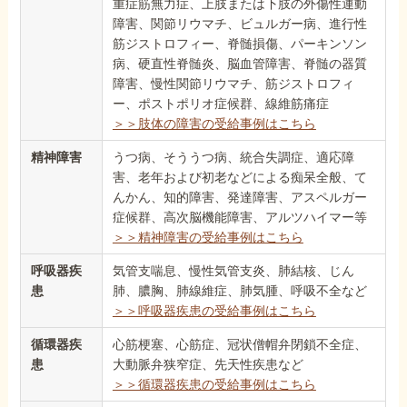
重症筋無力症、上肢または下肢の外傷性運動
障害、関節リウマチ、ビュルガー病、進行性
筋ジストロフィー、脊髄損傷、パーキンソン
病、硬直性脊髄炎、脳血管障害、脊髄の器質
障害、慢性関節リウマチ、筋ジストロフィ
ー、ポストポリオ症候群、線維筋痛症
＞＞肢体の障害の受給事例はこちら
精神障害
うつ病、そううつ病、統合失調症、適応障
害、老年および初老などによる痴呆全般、て
んかん、知的障害、発達障害、アスペルガー
症候群、高次脳機能障害、アルツハイマー等
＞＞精神障害の受給事例はこちら
呼吸器疾
気管支喘息、慢性気管支炎、肺結核、じん
患
肺、膿胸、肺線維症、肺気腫、呼吸不全など
＞＞呼吸器疾患の受給事例はこちら
循環器疾
心筋梗塞、心筋症、冠状僧帽弁閉鎖不全症、
患
大動脈弁狭窄症、先天性疾患など
＞＞循環器疾患の受給事例はこちら