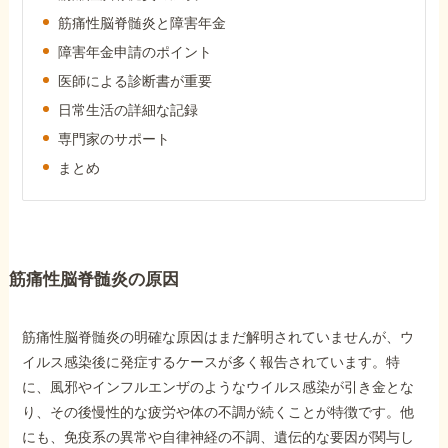
障害年金コラム
筋痛性脳脊髄炎と障害年金
障害年金申請のポイント
医師による診断書が重要
お知らせ
日常生活の詳細な記録
専門家のサポート
事務所について
まとめ
お客様からの感謝のお手紙
筋痛性脳脊髄炎の原因
サイトマップ
筋痛性脳脊髄炎の明確な原因はまだ解明されていませんが、ウ
イルス感染後に発症するケースが多く報告されています。特
に、風邪やインフルエンザのようなウイルス感染が引き金とな
り、その後慢性的な疲労や体の不調が続くことが特徴です。他
で受給相談をする
にも、免疫系の異常や自律神経の不調、遺伝的な要因が関与し