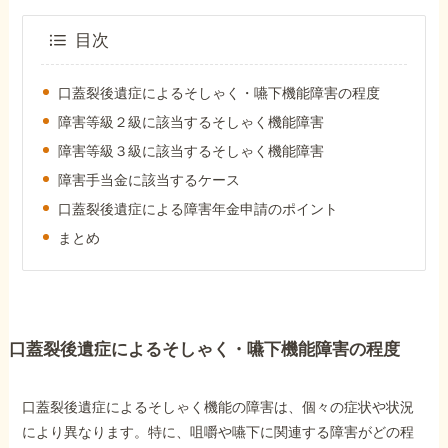
障害年金コラム
目次
お知らせ
口蓋裂後遺症によるそしゃく・嚥下機能障害の程度
障害等級２級に該当するそしゃく機能障害
事務所について
障害等級３級に該当するそしゃく機能障害
障害手当金に該当するケース
口蓋裂後遺症による障害年金申請のポイント
お客様からの感謝のお手紙
まとめ
サイトマップ
口蓋裂後遺症によるそしゃく・嚥下機能障害の程度
口蓋裂後遺症によるそしゃく機能の障害は、個々の症状や状況
で受給相談をする
により異なります。特に、咀嚼や嚥下に関連する障害がどの程