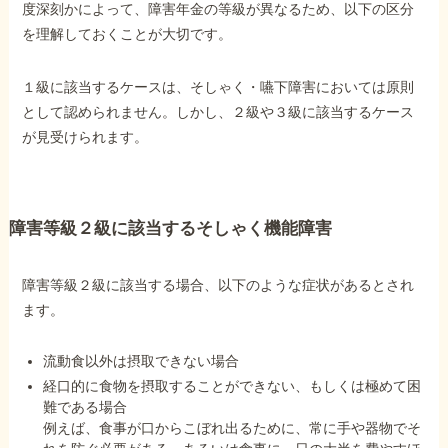
度深刻かによって、障害年金の等級が異なるため、以下の区分
を理解しておくことが大切です。
他社と何が違うの？
当事務所に
１級に該当するケースは、そしゃく・嚥下障害においては原則
依頼する
メリット
として認められません。しかし、２級や３級に該当するケース
が見受けられます。
お電話でのお問い合わせ
089-907-3797
障害等級２級に該当するそしゃく機能障害
受付時間：平日9:00~18:00
障害等級２級に該当する場合、以下のような症状があるとされ
ます。
流動食以外は摂取できない場合
経口的に食物を摂取することができない、もしくは極めて困
難である場合
例えば、食事が口からこぼれ出るために、常に手や器物でそ