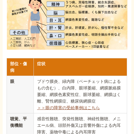
部位・傷
症状
病
眼
ブドウ膜炎、緑内障（ベーチェット病による
もの含む）、白内障、眼球萎縮、網膜脈絡膜
萎縮、網膜色素変性症、眼球萎縮、網膜はく
離、腎性網膜症、糖尿病網膜症
＞＞眼の障害の受給事例はこちら
聴覚、平
感音性難聴、突発性難聴、神経性難聴、メニ
衡機能
エール病、頭部外傷又は音響外傷による内耳
障害、薬物中毒による内耳障害