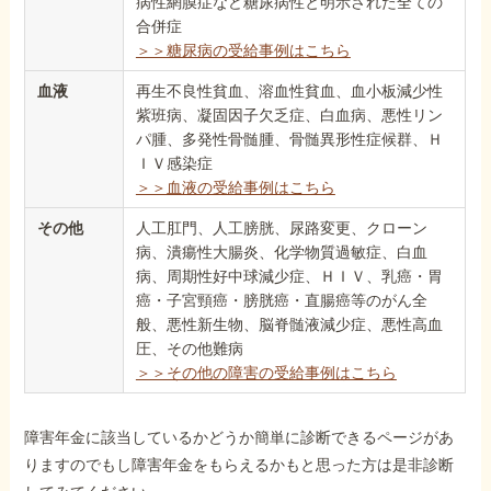
病性網膜症など糖尿病性と明示された全ての
合併症
＞＞糖尿病の受給事例はこちら
血液
再生不良性貧血、溶血性貧血、血小板減少性
紫班病、凝固因子欠乏症、白血病、悪性リン
パ腫、多発性骨髄腫、骨髄異形性症候群、Ｈ
ＩＶ感染症
＞＞血液の受給事例はこちら
その他
人工肛門、人工膀胱、尿路変更、クローン
病、潰瘍性大腸炎、化学物質過敏症、白血
病、周期性好中球減少症、ＨＩＶ、乳癌・胃
癌・子宮頸癌・膀胱癌・直腸癌等のがん全
般、悪性新生物、脳脊髄液減少症、悪性高血
圧、その他難病
＞＞その他の障害の受給事例はこちら
障害年金に該当しているかどうか簡単に診断できるページがあ
りますのでもし障害年金をもらえるかもと思った方は是非診断