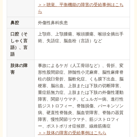
＞＞聴覚、平衡機能の障害の受給事例はこち
ら
鼻腔
外傷性鼻科疾患
口腔（そ
上顎癌、上顎腫瘍、喉頭腫瘍、喉頭全摘出手
しゃく言
術、失語症、脳血栓（言語）など
語）、言
語
肢体の障
事故によるケガ（人工骨頭など）、骨折、変
害
形性股間節症、肺髄性小児麻痺、脳性麻痺脊
柱の脱臼骨折、脳軟化症、くも膜下出血、脳
梗塞、脳出血、上肢または下肢の切断障害、
重症筋無力症、上肢または下肢の外傷性運動
障害、関節リウマチ、ビュルガー病、進行性
筋ジストロフィー、脊髄損傷、パーキンソン
病、硬直性脊髄炎、脳血管障害、脊髄の器質
障害、慢性関節リウマチ、筋ジストロフィ
ー、ポストポリオ症候群、線維筋痛症
＞＞肢体の障害の受給事例はこちら