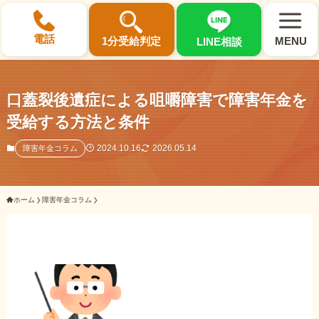
×
電話
1分受給判定
MENU
LINE相談
口蓋裂後遺症による咀嚼障害で障害年金を
受給する方法と条件
選ばれる3つの理由
2024.10.16
2026.05.14
障害年金コラム
初回相談料0円・受給後報酬型
ホーム
障害年金コラム
サポート料金について
県内 No.1 の豊富な知識と経験
ご相談事例をみる