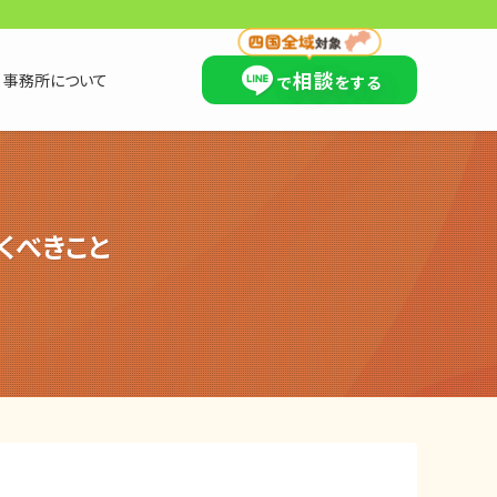
×
相談
事務所について
で
をする
くべきこと