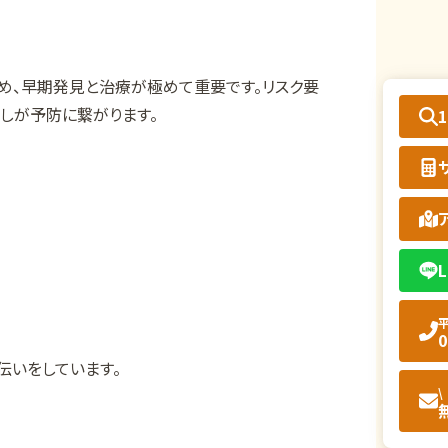
め、早期発見と治療が極めて重要です。リスク要
しが予防に繋がります。
L
平
0
伝いをしています。
\