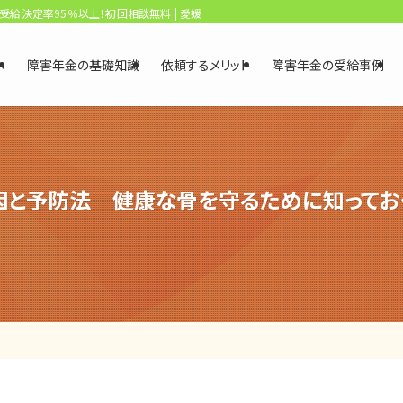
、受給決定率95％以上！初回相談無料 | 愛媛・松山障害年金相談センター
へ
障害年金の基礎知識
依頼するメリット
障害年金の受給事例
因と予防法 健康な骨を守るために知ってお