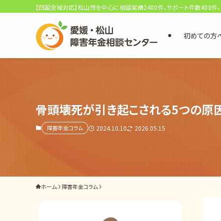
【四国全域対応】松山市を中心に相談実績2400件、サポート件数400件
初めての方
選ばれる3つの理由
初回相談料0円・受給後報酬型
サポート料金について
骨頭壊死が引き起こされる5つの原
障害年金コラム
2024.10.10
2026.05.15
県内 No.1 の豊富な知識と経験
ご相談事例をみる
外出困難でもOK
ホーム
障害年金コラム
非対面で申請できる