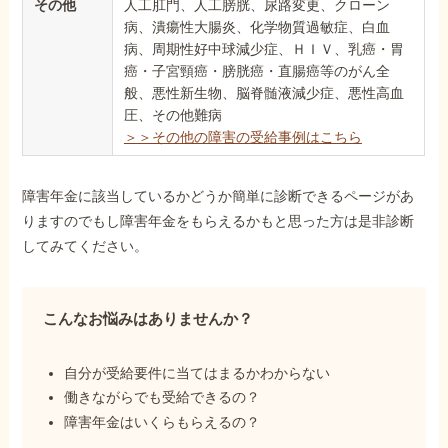
その他
人工肛門、人工膀胱、尿路変更、クローン
病、潰瘍性大腸炎、化学物質過敏症、白血
病、周期性好中球減少症、ＨＩＶ、乳癌・胃
癌・子宮頸癌・膀胱癌・直腸癌等のがん全
般、悪性新生物、脳脊髄液減少症、悪性高血
圧、その他難病
＞＞その他の障害の受給事例はこちら
障害年金に該当しているかどうか簡単に診断できるページがあ
りますのでもし障害年金をもらえるかもと思った方は是非診断
してみてください。
こんなお悩みはありませんか？
自分が受給要件に当てはまるかわからない
働きながらでも受給できるの？
障害年金はいくらもらえるの？