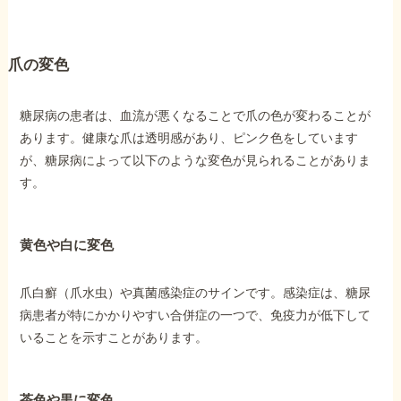
他社と何が違うの？
爪の変色
当事務所に
依頼する
メリット
糖尿病の患者は、血流が悪くなることで爪の色が変わることが
あります。健康な爪は透明感があり、ピンク色をしています
が、糖尿病によって以下のような変色が見られることがありま
お電話でのお問い合わせ
す。
089-907-3797
受付時間：平日9:00~18:00
黄色や白に変色
爪白癬（爪水虫）や真菌感染症のサインです。感染症は、糖尿
病患者が特にかかりやすい合併症の一つで、免疫力が低下して
いることを示すことがあります。
茶色や黒に変色