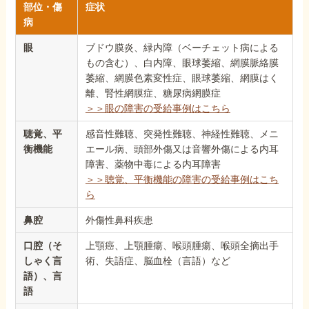
部位・傷
症状
病
眼
ブドウ膜炎、緑内障（ベーチェット病による
もの含む）、白内障、眼球萎縮、網膜脈絡膜
萎縮、網膜色素変性症、眼球萎縮、網膜はく
離、腎性網膜症、糖尿病網膜症
＞＞眼の障害の受給事例はこちら
聴覚、平
感音性難聴、突発性難聴、神経性難聴、メニ
衡機能
エール病、頭部外傷又は音響外傷による内耳
障害、薬物中毒による内耳障害
＞＞聴覚、平衡機能の障害の受給事例はこち
ら
鼻腔
外傷性鼻科疾患
口腔（そ
上顎癌、上顎腫瘍、喉頭腫瘍、喉頭全摘出手
しゃく言
術、失語症、脳血栓（言語）など
語）、言
語