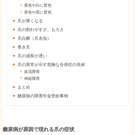
障害年金コラム
黄色や白に変色
茶色や黒に変色
爪が厚くなる
お知らせ
爪の割れやすさ、もろさ
爪白癬（爪水虫）
事務所について
巻き爪
爪の成長が遅い
爪の異常が示す危険な合併症の兆候
お客様からの感謝のお手紙
血流障害
神経障害
サイトマップ
まとめ
糖尿病の障害年金受給事例
で受給相談をする
糖尿病が原因で現れる爪の症状