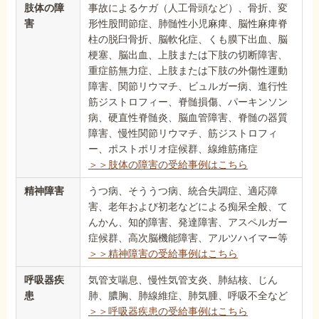
肢体の障
事故によるケガ（人工骨頭など）、骨折、変
害
形性股間節症、肺髄性小児麻痺、脳性麻痺脊
柱の脱臼骨折、脳軟化症、くも膜下出血、脳
梗塞、脳出血、上肢または下肢の切断障害、
重症筋無力症、上肢または下肢の外傷性運動
障害、関節リウマチ、ビュルガー病、進行性
筋ジストロフィー、脊髄損傷、パーキンソン
病、硬直性脊髄炎、脳血管障害、脊髄の器質
障害、慢性関節リウマチ、筋ジストロフィ
ー、ポストポリオ症候群、線維筋痛症
＞＞肢体の障害の受給事例はこちら
精神障害
うつ病、そううつ病、統合失調症、適応障
害、老年および初老などによる痴呆全般、て
んかん、知的障害、発達障害、アスペルガー
症候群、高次脳機能障害、アルツハイマー等
＞＞精神障害の受給事例はこちら
呼吸器疾
気管支喘息、慢性気管支炎、肺結核、じん
患
肺、膿胸、肺線維症、肺気腫、呼吸不全など
＞＞呼吸器疾患の受給事例はこちら