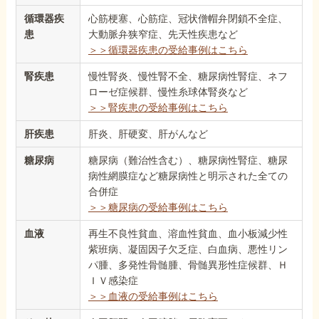
循環器疾
心筋梗塞、心筋症、冠状僧帽弁閉鎖不全症、
患
大動脈弁狭窄症、先天性疾患など
＞＞循環器疾患の受給事例はこちら
腎疾患
慢性腎炎、慢性腎不全、糖尿病性腎症、ネフ
ローゼ症候群、慢性糸球体腎炎など
＞＞腎疾患の受給事例はこちら
肝疾患
肝炎、肝硬変、肝がんなど
糖尿病
糖尿病（難治性含む）、糖尿病性腎症、糖尿
病性網膜症など糖尿病性と明示された全ての
合併症
＞＞糖尿病の受給事例はこちら
血液
再生不良性貧血、溶血性貧血、血小板減少性
紫班病、凝固因子欠乏症、白血病、悪性リン
パ腫、多発性骨髄腫、骨髄異形性症候群、Ｈ
ＩＶ感染症
＞＞血液の受給事例はこちら