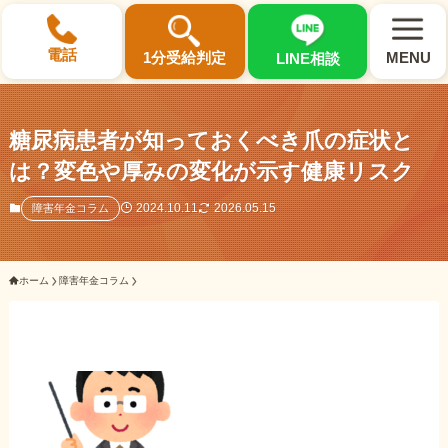
×
電話
1分受給判定
MENU
LINE相談
糖尿病患者が知っておくべき爪の症状と
は？変色や厚みの変化が示す健康リスク
選ばれる3つの理由
2024.10.11
2026.05.15
障害年金コラム
初回相談料0円・受給後報酬型
ホーム
障害年金コラム
サポート料金について
県内 No.1 の豊富な知識と経験
ご相談事例をみる