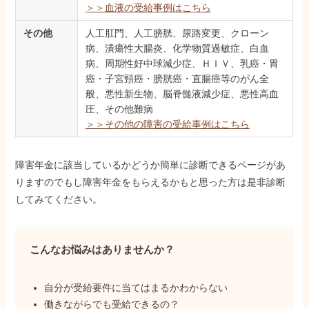
＞＞血液の受給事例はこちら
その他
人工肛門、人工膀胱、尿路変更、クローン
病、潰瘍性大腸炎、化学物質過敏症、白血
病、周期性好中球減少症、ＨＩＶ、乳癌・胃
癌・子宮頸癌・膀胱癌・直腸癌等のがん全
般、悪性新生物、脳脊髄液減少症、悪性高血
圧、その他難病
＞＞その他の障害の受給事例はこちら
障害年金に該当しているかどうか簡単に診断できるページがあ
りますのでもし障害年金をもらえるかもと思った方は是非診断
してみてください。
こんなお悩みはありませんか？
自分が受給要件に当てはまるかわからない
働きながらでも受給できるの？