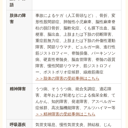
語
肢体の障
事故によるケガ（人工骨頭など）、骨折、変
害
形性股間節症、肺髄性小児麻痺、脳性麻痺脊
柱の脱臼骨折、脳軟化症、くも膜下出血、脳
梗塞、脳出血、上肢または下肢の切断障害、
重症筋無力症、上肢または下肢の外傷性運動
障害、関節リウマチ、ビュルガー病、進行性
筋ジストロフィー、脊髄損傷、パーキンソン
病、硬直性脊髄炎、脳血管障害、脊髄の器質
障害、慢性関節リウマチ、筋ジストロフィ
ー、ポストポリオ症候群、線維筋痛症
＞＞肢体の障害の受給事例はこちら
精神障害
うつ病、そううつ病、統合失調症、適応障
害、老年および初老などによる痴呆全般、て
んかん、知的障害、発達障害、アスペルガー
症候群、高次脳機能障害、アルツハイマー等
＞＞精神障害の受給事例はこちら
呼吸器疾
気管支喘息、慢性気管支炎、肺結核、じん