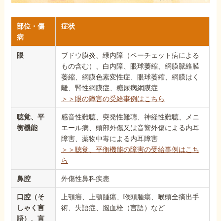
部位・傷
症状
病
眼
ブドウ膜炎、緑内障（ベーチェット病による
もの含む）、白内障、眼球萎縮、網膜脈絡膜
萎縮、網膜色素変性症、眼球萎縮、網膜はく
離、腎性網膜症、糖尿病網膜症
＞＞眼の障害の受給事例はこちら
聴覚、平
感音性難聴、突発性難聴、神経性難聴、メニ
衡機能
エール病、頭部外傷又は音響外傷による内耳
障害、薬物中毒による内耳障害
＞＞聴覚、平衡機能の障害の受給事例はこち
ら
鼻腔
外傷性鼻科疾患
口腔（そ
上顎癌、上顎腫瘍、喉頭腫瘍、喉頭全摘出手
しゃく言
術、失語症、脳血栓（言語）など
語）、言