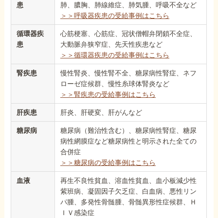
患
肺、膿胸、肺線維症、肺気腫、呼吸不全など
＞＞呼吸器疾患の受給事例はこちら
循環器疾
心筋梗塞、心筋症、冠状僧帽弁閉鎖不全症、
患
大動脈弁狭窄症、先天性疾患など
＞＞循環器疾患の受給事例はこちら
腎疾患
慢性腎炎、慢性腎不全、糖尿病性腎症、ネフ
ローゼ症候群、慢性糸球体腎炎など
＞＞腎疾患の受給事例はこちら
肝疾患
肝炎、肝硬変、肝がんなど
糖尿病
糖尿病（難治性含む）、糖尿病性腎症、糖尿
病性網膜症など糖尿病性と明示された全ての
合併症
＞＞糖尿病の受給事例はこちら
血液
再生不良性貧血、溶血性貧血、血小板減少性
紫班病、凝固因子欠乏症、白血病、悪性リン
パ腫、多発性骨髄腫、骨髄異形性症候群、Ｈ
ＩＶ感染症