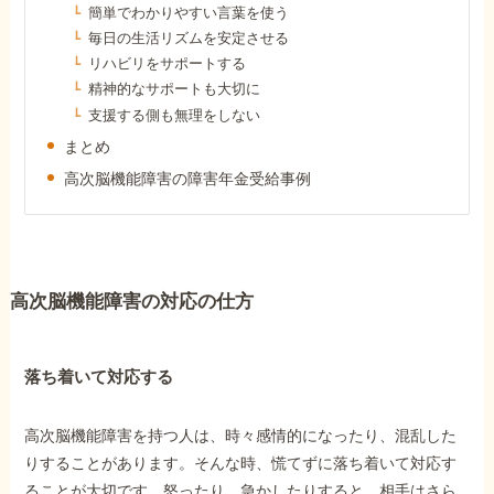
簡単でわかりやすい言葉を使う
障害年金コラム
毎日の生活リズムを安定させる
リハビリをサポートする
お知らせ
精神的なサポートも大切に
支援する側も無理をしない
まとめ
事務所について
高次脳機能障害の障害年金受給事例
お客様からの感謝のお手紙
高次脳機能障害の対応の仕方
サイトマップ
落ち着いて対応する
高次脳機能障害を持つ人は、時々感情的になったり、混乱した
で受給相談をする
りすることがあります。そんな時、慌てずに落ち着いて対応す
ることが大切です。怒ったり、急かしたりすると、相手はさら