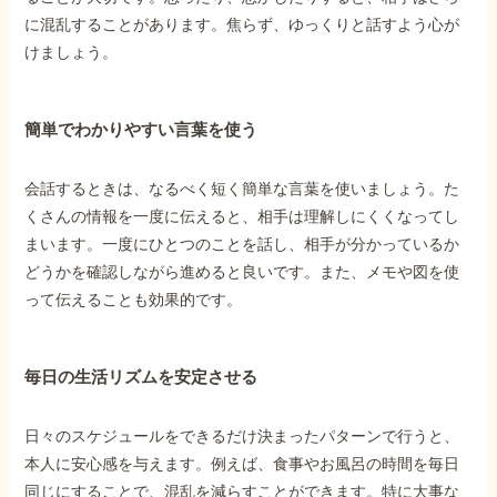
に混乱することがあります。焦らず、ゆっくりと話すよう心が
けましょう。
他社と何が違うの？
当事務所に
依頼する
メリット
簡単でわかりやすい言葉を使う
会話するときは、なるべく短く簡単な言葉を使いましょう。た
くさんの情報を一度に伝えると、相手は理解しにくくなってし
お電話でのお問い合わせ
089-907-3797
まいます。一度にひとつのことを話し、相手が分かっているか
どうかを確認しながら進めると良いです。また、メモや図を使
受付時間：平日9:00~18:00
って伝えることも効果的です。
毎日の生活リズムを安定させる
日々のスケジュールをできるだけ決まったパターンで行うと、
本人に安心感を与えます。例えば、食事やお風呂の時間を毎日
同じにすることで、混乱を減らすことができます。特に大事な