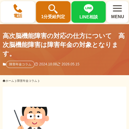
×
電話
1分受給判定
MENU
LINE相談
高次脳機能障害の対応の仕方について 高
次脳機能障害は障害年金の対象となりま
す。
選ばれる3つの理由
2024.10.08
2026.05.15
障害年金コラム
初回相談料0円・受給後報酬型
ホーム
障害年金コラム
サポート料金について
県内 No.1 の豊富な知識と経験
ご相談事例をみる