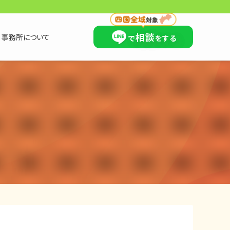
×
相談
事務所について
で
をする