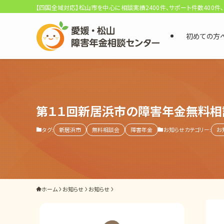
【四国全域対応】松山市を中心に相談実績2400件、サポート件数400件
初めての方
選ばれる3つの理由
初回相談料0円・受給後報酬型
サポート料金について
第１１回新居浜市の障害年金無料相
タグ:
新居浜市
無料相談会
障害年金
お知らせカテゴリー:
お
県内 No.1 の豊富な知識と経験
ご相談事例をみる
外出困難でもOK
ホーム
お知らせ
お知らせ
非対面で申請できる