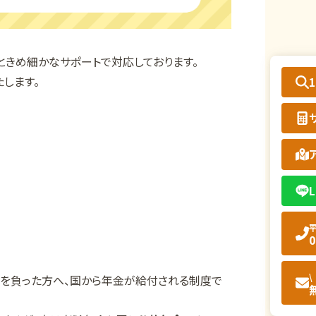
ときめ細かなサポートで対応しております。
します。
L
平
0
\
害を負った方へ、国から年金が給付される制度で