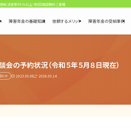
、受給決定率95％以上！初回相談無料 | 愛媛・松山障害年金相談センター
へ
障害年金の基礎知識
依頼するメリット
障害年金の受給事例
談会の予約状況（令和５年５月８日現在）
知らせ
2023.05.08
2026.05.14