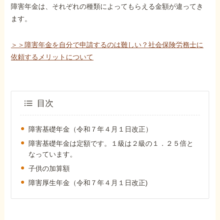
外出困難でもOK
障害年金は、それぞれの種類によってもらえる金額が違ってき
非対面で申請できる
ます。
＞＞障害年金を自分で申請するのは難しい？社会保険労務士に
依頼するメリットについて
ホーム
障害年金の基礎知識
目次
障害年金の金額
障害基礎年金（令和７年４月１日改正）
障害基礎年金は定額です。１級は２級の１．２５倍と
なっています。
受給事例
子供の加算額
障害厚生年金（令和７年４月１日改正)
Q&A・相談事例