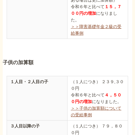
令和６年と比べて
１５，７
００円の増加
になりまし
他社と何が違うの？
た。
当事務所に
＞＞障害基礎年金２級の受
依頼する
メリット
給事例
お電話でのお問い合わせ
子供の加算額
089-907-3797
受付時間：平日9:00~18:00
１人目・２人目の子
（１人につき） ２３９,３０
０円
令和６年と比べて
４，５０
０円の増加
になりました。
＞＞子供の加算額について
の受給事例
３人目以降の子
（１人につき） ７９，８０
０円