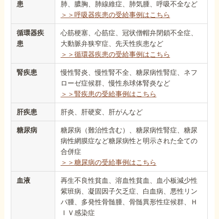
患
肺、膿胸、肺線維症、肺気腫、呼吸不全など
＞＞呼吸器疾患の受給事例はこちら
循環器疾
心筋梗塞、心筋症、冠状僧帽弁閉鎖不全症、
患
大動脈弁狭窄症、先天性疾患など
＞＞循環器疾患の受給事例はこちら
腎疾患
慢性腎炎、慢性腎不全、糖尿病性腎症、ネフ
ローゼ症候群、慢性糸球体腎炎など
＞＞腎疾患の受給事例はこちら
肝疾患
肝炎、肝硬変、肝がんなど
糖尿病
糖尿病（難治性含む）、糖尿病性腎症、糖尿
病性網膜症など糖尿病性と明示された全ての
合併症
＞＞糖尿病の受給事例はこちら
血液
再生不良性貧血、溶血性貧血、血小板減少性
紫班病、凝固因子欠乏症、白血病、悪性リン
パ腫、多発性骨髄腫、骨髄異形性症候群、Ｈ
ＩＶ感染症