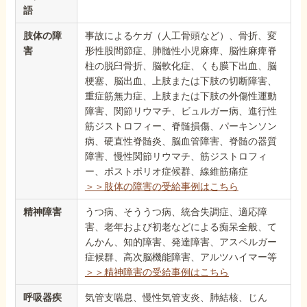
語
肢体の障
事故によるケガ（人工骨頭など）、骨折、変
害
形性股間節症、肺髄性小児麻痺、脳性麻痺脊
柱の脱臼骨折、脳軟化症、くも膜下出血、脳
梗塞、脳出血、上肢または下肢の切断障害、
重症筋無力症、上肢または下肢の外傷性運動
障害、関節リウマチ、ビュルガー病、進行性
筋ジストロフィー、脊髄損傷、パーキンソン
病、硬直性脊髄炎、脳血管障害、脊髄の器質
障害、慢性関節リウマチ、筋ジストロフィ
ー、ポストポリオ症候群、線維筋痛症
＞＞肢体の障害の受給事例はこちら
精神障害
うつ病、そううつ病、統合失調症、適応障
害、老年および初老などによる痴呆全般、て
んかん、知的障害、発達障害、アスペルガー
症候群、高次脳機能障害、アルツハイマー等
＞＞精神障害の受給事例はこちら
呼吸器疾
気管支喘息、慢性気管支炎、肺結核、じん