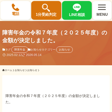
×
電話
1分受給判定
MENU
LINE相談
障害年金の令和７年度（２０２５年度）の
金額が決定しました。
選ばれる3つの理由
タグ:
障害年金
お知らせカテゴリー:
お知らせ
2025.02.12
2026.05.14
初回相談料0円・受給後報酬型
ホーム
お知らせ
お知らせ
サポート料金について
県内 No.1 の豊富な知識と経験
ご相談事例をみる
障害年金の令和７年度（２０２５年度）の金額が決定しまし
た。