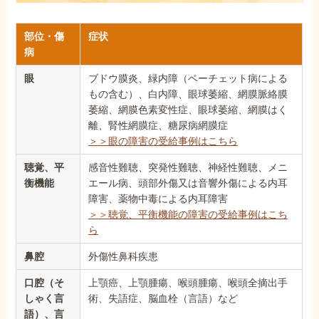
部位・傷
症状
病
眼
ブドウ膜炎、緑内障（ベーチェット病による
もの含む）、白内障、眼球萎縮、網膜脈絡膜
萎縮、網膜色素変性症、眼球萎縮、網膜はく
離、腎性網膜症、糖尿病網膜症
＞＞眼の障害の受給事例はこちら
聴覚、平
感音性難聴、突発性難聴、神経性難聴、メニ
衡機能
エール病、頭部外傷又は音響外傷による内耳
障害、薬物中毒による内耳障害
＞＞聴覚、平衡機能の障害の受給事例はこち
ら
鼻腔
外傷性鼻科疾患
口腔（そ
上顎癌、上顎腫瘍、喉頭腫瘍、喉頭全摘出手
しゃく言
術、失語症、脳血栓（言語）など
語）、言