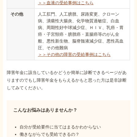
＞＞血液の受給事例はこちら
その他
人工肛門、人工膀胱、尿路変更、クローン
病、潰瘍性大腸炎、化学物質過敏症、白血
病、周期性好中球減少症、ＨＩＶ、乳癌・胃
癌・子宮頸癌・膀胱癌・直腸癌等のがん全
般、悪性新生物、脳脊髄液減少症、悪性高血
圧、その他難病
＞＞その他の障害の受給事例はこちら
障害年金に該当しているかどうか簡単に診断できるページがあ
りますのでもし障害年金をもらえるかもと思った方は是非診断
してみてください。
こんなお悩みはありませんか？
自分が受給要件に当てはまるかわからない
働きながらでも受給できるの？