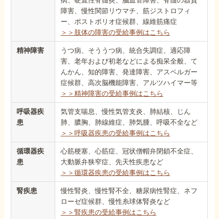
病、硬直性脊髄炎、脳血管障害、脊髄の器質
障害、慢性関節リウマチ、筋ジストロフィ
ー、ポストポリオ症候群、線維筋痛症
＞＞肢体の障害の受給事例はこちら
精神障害
うつ病、そううつ病、統合失調症、適応障
害、老年および初老などによる痴呆全般、て
んかん、知的障害、発達障害、アスペルガー
症候群、高次脳機能障害、アルツハイマー等
＞＞精神障害の受給事例はこちら
呼吸器疾
気管支喘息、慢性気管支炎、肺結核、じん
患
肺、膿胸、肺線維症、肺気腫、呼吸不全など
＞＞呼吸器疾患の受給事例はこちら
循環器疾
心筋梗塞、心筋症、冠状僧帽弁閉鎖不全症、
患
大動脈弁狭窄症、先天性疾患など
＞＞循環器疾患の受給事例はこちら
腎疾患
慢性腎炎、慢性腎不全、糖尿病性腎症、ネフ
ローゼ症候群、慢性糸球体腎炎など
＞＞腎疾患の受給事例はこちら