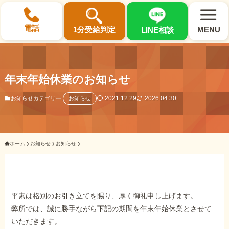
×
電話
1分受給判定
MENU
LINE相談
年末年始休業のお知らせ
2021.12.29
2026.04.30
お知らせカテゴリー:
お知らせ
選ばれる3つの理由
初回相談料0円・受給後報酬型
ホーム
お知らせ
お知らせ
サポート料金について
県内 No.1 の豊富な知識と経験
ご相談事例をみる
平素は格別のお引き立てを賜り、厚く御礼申し上げます。
弊所では、誠に勝手ながら下記の期間を年末年始休業とさせて
いただきます。