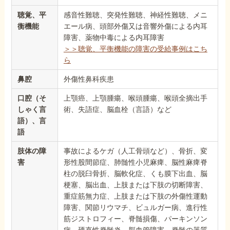
聴覚、平
感音性難聴、突発性難聴、神経性難聴、メニ
衡機能
エール病、頭部外傷又は音響外傷による内耳
障害、薬物中毒による内耳障害
＞＞聴覚、平衡機能の障害の受給事例はこち
ら
鼻腔
外傷性鼻科疾患
口腔（そ
上顎癌、上顎腫瘍、喉頭腫瘍、喉頭全摘出手
しゃく言
術、失語症、脳血栓（言語）など
語）、言
語
肢体の障
事故によるケガ（人工骨頭など）、骨折、変
害
形性股間節症、肺髄性小児麻痺、脳性麻痺脊
柱の脱臼骨折、脳軟化症、くも膜下出血、脳
梗塞、脳出血、上肢または下肢の切断障害、
重症筋無力症、上肢または下肢の外傷性運動
障害、関節リウマチ、ビュルガー病、進行性
筋ジストロフィー、脊髄損傷、パーキンソン