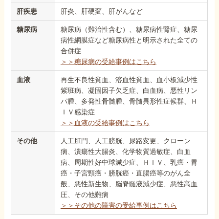
肝疾患
肝炎、肝硬変、肝がんなど
糖尿病
糖尿病（難治性含む）、糖尿病性腎症、糖尿
病性網膜症など糖尿病性と明示された全ての
合併症
＞＞糖尿病の受給事例はこちら
血液
再生不良性貧血、溶血性貧血、血小板減少性
紫班病、凝固因子欠乏症、白血病、悪性リン
パ腫、多発性骨髄腫、骨髄異形性症候群、Ｈ
ＩＶ感染症
＞＞血液の受給事例はこちら
その他
人工肛門、人工膀胱、尿路変更、クローン
病、潰瘍性大腸炎、化学物質過敏症、白血
病、周期性好中球減少症、ＨＩＶ、乳癌・胃
癌・子宮頸癌・膀胱癌・直腸癌等のがん全
般、悪性新生物、脳脊髄液減少症、悪性高血
圧、その他難病
＞＞その他の障害の受給事例はこちら