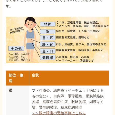
す。
部位・傷
症状
病
眼
ブドウ膜炎、緑内障（ベーチェット病による
もの含む）、白内障、眼球萎縮、網膜脈絡膜
萎縮、網膜色素変性症、眼球萎縮、網膜はく
離、腎性網膜症、糖尿病網膜症
＞＞眼の障害の受給事例はこちら