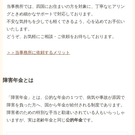
当事務所では、四国にお住まいの方を対象に、丁寧なヒアリン
グときめ細かなサポートで対応しております。
他社と何が違うの？
不安な気持ちを少しでも軽くできるよう、心を込めてお手伝い
当事務所に
いたします。
依頼する
メリット
どうぞ、お気軽にご相談・ご依頼をお待ちしております。
＞＞当事務所に依頼するメリット
お電話でのお問い合わせ
089-907-3797
受付時間：平日9:00~18:00
障害年金とは
「障害年金」とは、公的な年金の１つで、病気や事故が原因で
障害を負った方へ、国から年金が給付される制度であります。
障害者のための特別な手当と勘違いされている人もいらっしゃ
いますが、実は老齢年金と同じ
公的年金
です。