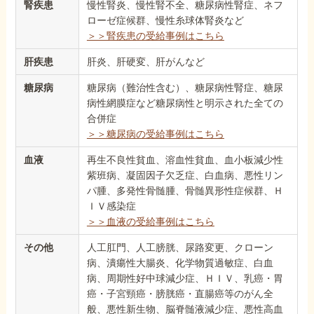
腎疾患
慢性腎炎、慢性腎不全、糖尿病性腎症、ネフ
ローゼ症候群、慢性糸球体腎炎など
＞＞腎疾患の受給事例はこちら
肝疾患
肝炎、肝硬変、肝がんなど
糖尿病
糖尿病（難治性含む）、糖尿病性腎症、糖尿
病性網膜症など糖尿病性と明示された全ての
合併症
＞＞糖尿病の受給事例はこちら
血液
再生不良性貧血、溶血性貧血、血小板減少性
紫班病、凝固因子欠乏症、白血病、悪性リン
パ腫、多発性骨髄腫、骨髄異形性症候群、Ｈ
ＩＶ感染症
＞＞血液の受給事例はこちら
その他
人工肛門、人工膀胱、尿路変更、クローン
病、潰瘍性大腸炎、化学物質過敏症、白血
病、周期性好中球減少症、ＨＩＶ、乳癌・胃
癌・子宮頸癌・膀胱癌・直腸癌等のがん全
般、悪性新生物、脳脊髄液減少症、悪性高血