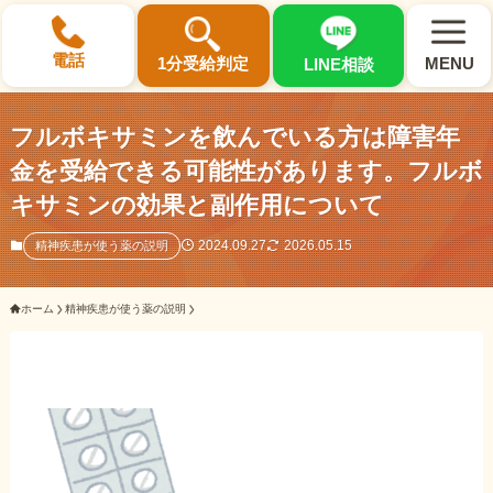
×
電話
1分受給判定
MENU
LINE相談
フルボキサミンを飲んでいる方は障害年
金を受給できる可能性があります。フルボ
キサミンの効果と副作用について
選ばれる3つの理由
2024.09.27
2026.05.15
精神疾患が使う薬の説明
初回相談料0円・受給後報酬型
ホーム
精神疾患が使う薬の説明
サポート料金について
県内 No.1 の豊富な知識と経験
ご相談事例をみる