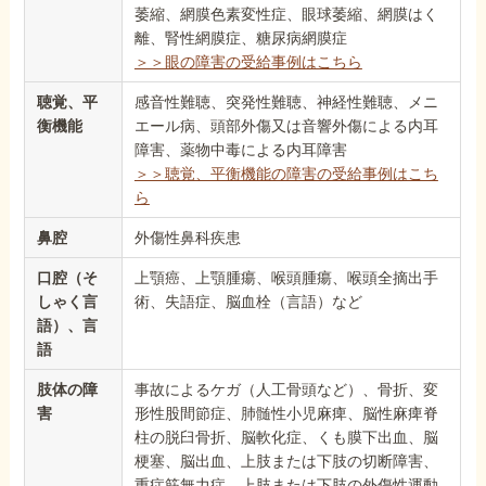
萎縮、網膜色素変性症、眼球萎縮、網膜はく
離、腎性網膜症、糖尿病網膜症
＞＞眼の障害の受給事例はこちら
聴覚、平
感音性難聴、突発性難聴、神経性難聴、メニ
衡機能
エール病、頭部外傷又は音響外傷による内耳
障害、薬物中毒による内耳障害
＞＞聴覚、平衡機能の障害の受給事例はこち
ら
鼻腔
外傷性鼻科疾患
口腔（そ
上顎癌、上顎腫瘍、喉頭腫瘍、喉頭全摘出手
しゃく言
術、失語症、脳血栓（言語）など
語）、言
語
肢体の障
事故によるケガ（人工骨頭など）、骨折、変
害
形性股間節症、肺髄性小児麻痺、脳性麻痺脊
柱の脱臼骨折、脳軟化症、くも膜下出血、脳
梗塞、脳出血、上肢または下肢の切断障害、
重症筋無力症、上肢または下肢の外傷性運動