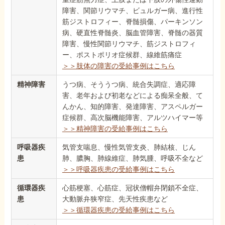
障害、関節リウマチ、ビュルガー病、進行性
筋ジストロフィー、脊髄損傷、パーキンソン
病、硬直性脊髄炎、脳血管障害、脊髄の器質
障害、慢性関節リウマチ、筋ジストロフィ
ー、ポストポリオ症候群、線維筋痛症
＞＞肢体の障害の受給事例はこちら
精神障害
うつ病、そううつ病、統合失調症、適応障
害、老年および初老などによる痴呆全般、て
んかん、知的障害、発達障害、アスペルガー
症候群、高次脳機能障害、アルツハイマー等
＞＞精神障害の受給事例はこちら
呼吸器疾
気管支喘息、慢性気管支炎、肺結核、じん
患
肺、膿胸、肺線維症、肺気腫、呼吸不全など
＞＞呼吸器疾患の受給事例はこちら
循環器疾
心筋梗塞、心筋症、冠状僧帽弁閉鎖不全症、
患
大動脈弁狭窄症、先天性疾患など
＞＞循環器疾患の受給事例はこちら