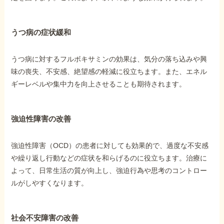
他社と何が違うの？
うつ病の症状緩和
当事務所に
依頼する
メリット
うつ病に対するフルボキサミンの効果は、気分の落ち込みや興
味の喪失、不安感、絶望感の軽減に役立ちます。また、エネル
ギーレベルや集中力を向上させることも期待されます。
お電話でのお問い合わせ
089-907-3797
強迫性障害の改善
受付時間：平日9:00~18:00
強迫性障害（OCD）の患者に対しても効果的で、過度な不安感
や繰り返し行動などの症状を和らげるのに役立ちます。治療に
よって、日常生活の質が向上し、強迫行為や思考のコントロー
ルがしやすくなります。
社会不安障害の改善