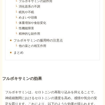
フルボキサミンの副作用
障害年金コラム
消化器系の不調
眠気や不眠
めまいや頭痛
お知らせ
体重増加や食欲変化
性機能障害
精神的な副作用
事務所について
フルボキサミンの服用時の注意点
他の薬との相互作用
お客様からの感謝のお手紙
まとめ
サイトマップ
フルボキサミンの効果
フルボキサミンは、セロトニンの再取り込みを抑えることで、
で受給相談をする
神経細胞間におけるセロトニンの濃度を高め、感情や気分の安
定を図ります。これにより、以下のような効果が得られます。