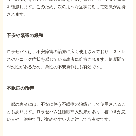
を軽減します。このため、次のような症状に対して効果が期待
されます。
他社と何が違うの？
当事務所に
依頼する
メリット
不安や緊張の緩和
ロラゼパムは、不安障害の治療に広く使用されており、ストレ
スやパニック症状を感じている患者に処方されます。短期間で
お電話でのお問い合わせ
089-907-3797
即効性があるため、急性の不安発作にも有効です。
受付時間：平日9:00~18:00
不眠症の改善
一部の患者には、不安に伴う不眠症の治療として使用されるこ
ともあります。ロラゼパムは睡眠導入効果があり、寝つきが悪
い人や、途中で目が覚めやすい人に対しても有効です。