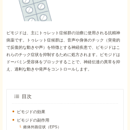
外出困難でもOK
非対面で申請できる
ピモジドは、主にトゥレット症候群の治療に使用される抗精神
ホーム
病薬です。トゥレット症候群は、音声や身体のチック（突発的
で反復的な動きや声）を特徴とする神経疾患で、ピモジドはこ
れらのチック症状を抑制するために処方されます。ピモジドは
障害年金の基礎知識
ドーパミン受容体をブロックすることで、神経伝達の異常を抑
え、過剰な動きや発声をコントロールします。
障害年金の金額
受給事例
目次
ピモジドの効果
Q&A・相談事例
ピモジドの副作用
錐体外路症状（EPS）