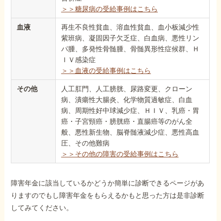
＞＞糖尿病の受給事例はこちら
血液
再生不良性貧血、溶血性貧血、血小板減少性
紫班病、凝固因子欠乏症、白血病、悪性リン
パ腫、多発性骨髄腫、骨髄異形性症候群、Ｈ
ＩＶ感染症
＞＞血液の受給事例はこちら
その他
人工肛門、人工膀胱、尿路変更、クローン
病、潰瘍性大腸炎、化学物質過敏症、白血
病、周期性好中球減少症、ＨＩＶ、乳癌・胃
癌・子宮頸癌・膀胱癌・直腸癌等のがん全
般、悪性新生物、脳脊髄液減少症、悪性高血
圧、その他難病
＞＞その他の障害の受給事例はこちら
障害年金に該当しているかどうか簡単に診断できるページがあ
りますのでもし障害年金をもらえるかもと思った方は是非診断
してみてください。