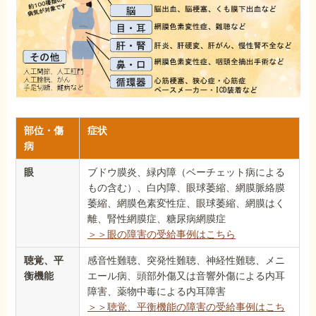
部位・傷
症状
病
眼
ブドウ膜炎、緑内障（ベーチェット病による
もの含む）、白内障、眼球萎縮、網膜脈絡膜
萎縮、網膜色素変性症、眼球萎縮、網膜はく
離、腎性網膜症、糖尿病網膜症
＞＞眼の障害の受給事例はこちら
聴覚、平
感音性難聴、突発性難聴、神経性難聴、メニ
衡機能
エール病、頭部外傷又は音響外傷による内耳
障害、薬物中毒による内耳障害
＞＞聴覚、平衡機能の障害の受給事例はこち