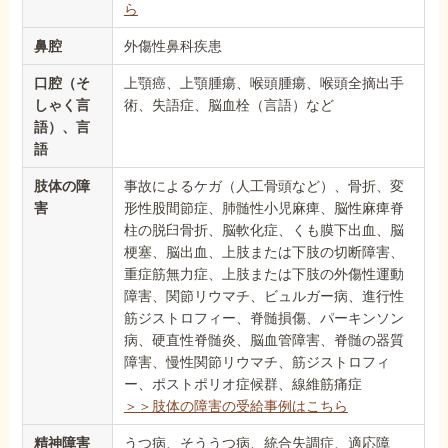
ら
鼻腔
外傷性鼻科疾患
口腔（そ
上顎癌、上顎腫瘍、喉頭腫瘍、喉頭全摘出手
しゃく言
術、失語症、脳血栓（言語）など
語）、言
語
肢体の障
事故によるケガ（人工骨頭など）、骨折、変
害
形性股間節症、肺髄性小児麻痺、脳性麻痺脊
柱の脱臼骨折、脳軟化症、くも膜下出血、脳
梗塞、脳出血、上肢または下肢の切断障害、
重症筋無力症、上肢または下肢の外傷性運動
障害、関節リウマチ、ビュルガー病、進行性
筋ジストロフィー、脊髄損傷、パーキンソン
病、硬直性脊髄炎、脳血管障害、脊髄の器質
障害、慢性関節リウマチ、筋ジストロフィ
ー、ポストポリオ症候群、線維筋痛症
＞＞肢体の障害の受給事例はこちら
精神障害
うつ病、そううつ病、統合失調症、適応障