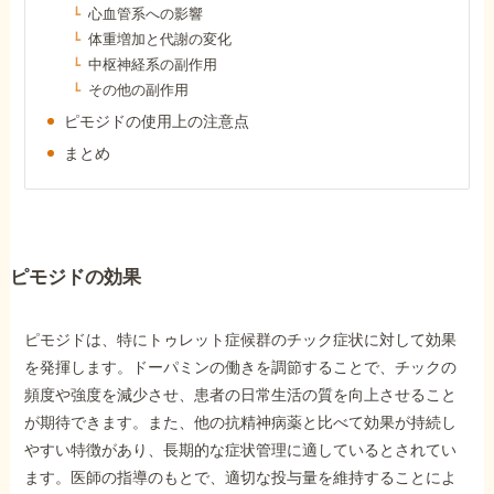
心血管系への影響
障害年金コラム
体重増加と代謝の変化
中枢神経系の副作用
お知らせ
その他の副作用
ピモジドの使用上の注意点
まとめ
事務所について
お客様からの感謝のお手紙
ピモジドの効果
サイトマップ
ピモジドは、特にトゥレット症候群のチック症状に対して効果
を発揮します。ドーパミンの働きを調節することで、チックの
頻度や強度を減少させ、患者の日常生活の質を向上させること
が期待できます。また、他の抗精神病薬と比べて効果が持続し
やすい特徴があり、長期的な症状管理に適しているとされてい
で受給相談をする
ます。医師の指導のもとで、適切な投与量を維持することによ