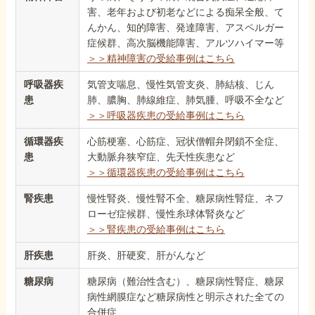
害、老年および初老などによる痴呆全般、て
んかん、知的障害、発達障害、アスペルガー
症候群、高次脳機能障害、アルツハイマー等
＞＞精神障害の受給事例はこちら
呼吸器疾
気管支喘息、慢性気管支炎、肺結核、じん
患
肺、膿胸、肺線維症、肺気腫、呼吸不全など
＞＞呼吸器疾患の受給事例はこちら
循環器疾
心筋梗塞、心筋症、冠状僧帽弁閉鎖不全症、
患
大動脈弁狭窄症、先天性疾患など
＞＞循環器疾患の受給事例はこちら
腎疾患
慢性腎炎、慢性腎不全、糖尿病性腎症、ネフ
ローゼ症候群、慢性糸球体腎炎など
＞＞腎疾患の受給事例はこちら
肝疾患
肝炎、肝硬変、肝がんなど
糖尿病
糖尿病（難治性含む）、糖尿病性腎症、糖尿
病性網膜症など糖尿病性と明示された全ての
合併症