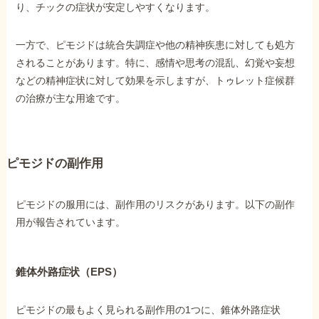
り、チックの症状が安定しやすくなります。
他社と何が違うの？
一方で、ピモジドは統合失調症や他の精神疾患に対しても処方
当事務所に
されることがあります。特に、感情や思考の混乱、幻覚や妄想
依頼する
メリット
などの精神症状に対して効果を示しますが、トゥレット症候群
の治療が主な用途です。
お電話でのお問い合わせ
089-907-3797
ピモジドの副作用
受付時間：平日9:00~18:00
ピモジドの服用には、副作用のリスクがあります。以下の副作
用が報告されています。
錐体外路症状（EPS）
ピモジドの最もよく見られる副作用の1つに、錐体外路症状