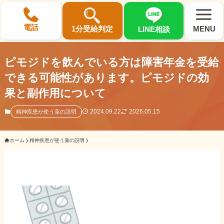
×
電話
1分受給判定
MENU
LINE相談
ピモジドを飲んでいる方は障害年金を受給
できる可能性があります。ピモジドの効
果と副作用について
選ばれる3つの理由
2024.09.22
2026.05.15
精神疾患が使う薬の説明
初回相談料0円・受給後報酬型
ホーム
精神疾患が使う薬の説明
サポート料金について
県内 No.1 の豊富な知識と経験
ご相談事例をみる