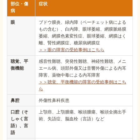
部位・傷
症状
病
眼
ブドウ膜炎、緑内障（ベーチェット病による
もの含む）、白内障、眼球萎縮、網膜脈絡膜
萎縮、網膜色素変性症、眼球萎縮、網膜はく
離、腎性網膜症、糖尿病網膜症
＞＞眼の障害の受給事例はこちら
聴覚、平
感音性難聴、突発性難聴、神経性難聴、メニ
衡機能
エール病、頭部外傷又は音響外傷による内耳
障害、薬物中毒による内耳障害
＞＞聴覚、平衡機能の障害の受給事例はこち
ら
鼻腔
外傷性鼻科疾患
口腔（そ
上顎癌、上顎腫瘍、喉頭腫瘍、喉頭全摘出手
しゃく言
術、失語症、脳血栓（言語）など
語）、言
語