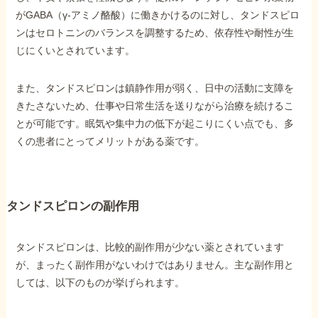
がGABA（γ-アミノ酪酸）に働きかけるのに対し、タンドスピロ
ンはセロトニンのバランスを調整するため、依存性や耐性が生
他社と何が違うの？
じにくいとされています。
当事務所に
依頼する
メリット
また、タンドスピロンは鎮静作用が弱く、日中の活動に支障を
きたさないため、仕事や日常生活を送りながら治療を続けるこ
とが可能です。眠気や集中力の低下が起こりにくい点でも、多
お電話でのお問い合わせ
くの患者にとってメリットがある薬です。
089-907-3797
受付時間：平日9:00~18:00
タンドスピロンの副作用
タンドスピロンは、比較的副作用が少ない薬とされています
が、まったく副作用がないわけではありません。主な副作用と
しては、以下のものが挙げられます。