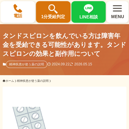
×
電話
1分受給判定
MENU
LINE相談
タンドスピロンを飲んでいる方は障害年
金を受給できる可能性があります。タンド
スピロンの効果と副作用について
選ばれる3つの理由
2024.09.22
2026.05.15
精神疾患が使う薬の説明
初回相談料0円・受給後報酬型
ホーム
精神疾患が使う薬の説明
サポート料金について
県内 No.1 の豊富な知識と経験
ご相談事例をみる