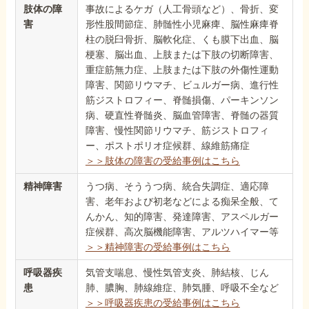
肢体の障
事故によるケガ（人工骨頭など）、骨折、変
害
形性股間節症、肺髄性小児麻痺、脳性麻痺脊
柱の脱臼骨折、脳軟化症、くも膜下出血、脳
梗塞、脳出血、上肢または下肢の切断障害、
重症筋無力症、上肢または下肢の外傷性運動
障害、関節リウマチ、ビュルガー病、進行性
筋ジストロフィー、脊髄損傷、パーキンソン
病、硬直性脊髄炎、脳血管障害、脊髄の器質
障害、慢性関節リウマチ、筋ジストロフィ
ー、ポストポリオ症候群、線維筋痛症
＞＞肢体の障害の受給事例はこちら
精神障害
うつ病、そううつ病、統合失調症、適応障
害、老年および初老などによる痴呆全般、て
んかん、知的障害、発達障害、アスペルガー
症候群、高次脳機能障害、アルツハイマー等
＞＞精神障害の受給事例はこちら
呼吸器疾
気管支喘息、慢性気管支炎、肺結核、じん
患
肺、膿胸、肺線維症、肺気腫、呼吸不全など
＞＞呼吸器疾患の受給事例はこちら