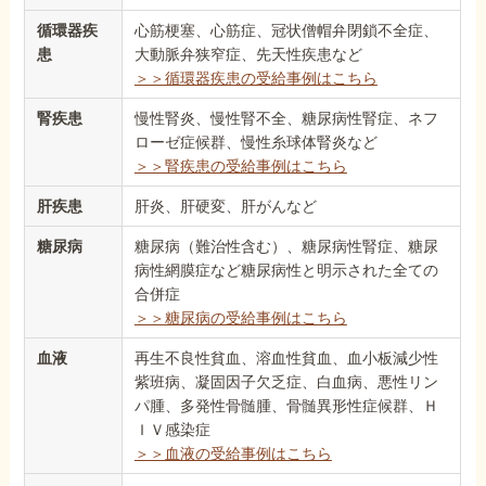
循環器疾
心筋梗塞、心筋症、冠状僧帽弁閉鎖不全症、
患
大動脈弁狭窄症、先天性疾患など
＞＞循環器疾患の受給事例はこちら
腎疾患
慢性腎炎、慢性腎不全、糖尿病性腎症、ネフ
ローゼ症候群、慢性糸球体腎炎など
＞＞腎疾患の受給事例はこちら
肝疾患
肝炎、肝硬変、肝がんなど
糖尿病
糖尿病（難治性含む）、糖尿病性腎症、糖尿
病性網膜症など糖尿病性と明示された全ての
合併症
＞＞糖尿病の受給事例はこちら
血液
再生不良性貧血、溶血性貧血、血小板減少性
紫班病、凝固因子欠乏症、白血病、悪性リン
パ腫、多発性骨髄腫、骨髄異形性症候群、Ｈ
ＩＶ感染症
＞＞血液の受給事例はこちら