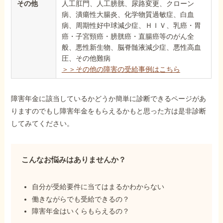
その他
人工肛門、人工膀胱、尿路変更、クローン
病、潰瘍性大腸炎、化学物質過敏症、白血
病、周期性好中球減少症、ＨＩＶ、乳癌・胃
癌・子宮頸癌・膀胱癌・直腸癌等のがん全
般、悪性新生物、脳脊髄液減少症、悪性高血
圧、その他難病
＞＞その他の障害の受給事例はこちら
障害年金に該当しているかどうか簡単に診断できるページがあ
りますのでもし障害年金をもらえるかもと思った方は是非診断
してみてください。
こんなお悩みはありませんか？
自分が受給要件に当てはまるかわからない
働きながらでも受給できるの？
障害年金はいくらもらえるの？