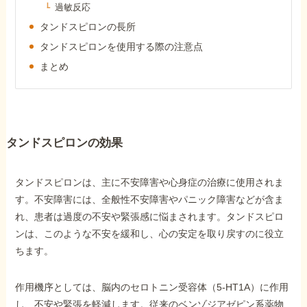
過敏反応
障害年金コラム
タンドスピロンの長所
タンドスピロンを使用する際の注意点
お知らせ
まとめ
事務所について
タンドスピロンの効果
お客様からの感謝のお手紙
タンドスピロンは、主に不安障害や心身症の治療に使用されま
サイトマップ
す。不安障害には、全般性不安障害やパニック障害などが含ま
れ、患者は過度の不安や緊張感に悩まされます。タンドスピロ
ンは、このような不安を緩和し、心の安定を取り戻すのに役立
ちます。
で受給相談をする
作用機序としては、脳内のセロトニン受容体（5-HT1A）に作用
し、不安や緊張を軽減します。従来のベンゾジアゼピン系薬物