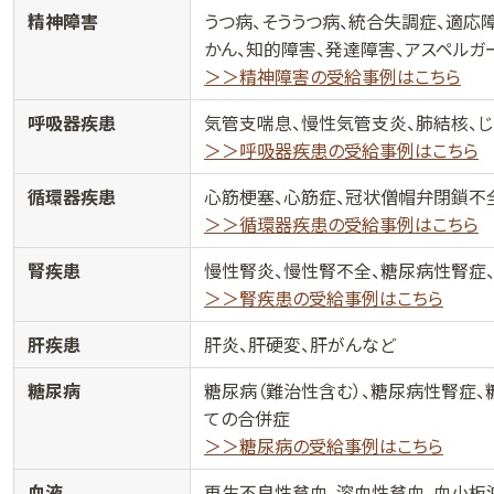
精神障害
うつ病、そううつ病、統合失調症、適応
かん、知的障害、発達障害、アスペルガ
＞＞精神障害の受給事例はこちら
呼吸器疾患
気管支喘息、慢性気管支炎、肺結核、じ
＞＞呼吸器疾患の受給事例はこちら
循環器疾患
心筋梗塞、心筋症、冠状僧帽弁閉鎖不
＞＞循環器疾患の受給事例はこちら
腎疾患
慢性腎炎、慢性腎不全、糖尿病性腎症
＞＞腎疾患の受給事例はこちら
肝疾患
肝炎、肝硬変、肝がんなど
糖尿病
糖尿病（難治性含む）、糖尿病性腎症
ての合併症
＞＞糖尿病の受給事例はこちら
血液
再生不良性貧血、溶血性貧血、血小板