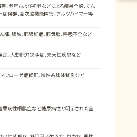
障害、老年および初老などによる痴呆全般、てん
ー症候群、高次脳機能障害、アルツハイマー等
ん肺、膿胸、肺線維症、肺気腫、呼吸不全など
全症、大動脈弁狭窄症、先天性疾患など
、ネフローゼ症候群、慢性糸球体腎炎など
、糖尿病性網膜症など糖尿病性と明示された全
減少性紫班病、凝固因子欠乏症、白血病、悪性