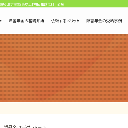
、受給決定率95％以上！初回相談無料 | 愛媛・松山障害年金相談センター
へ
障害年金の基礎知識
依頼するメリット
障害年金の受給事例
製品名はデグレトール。