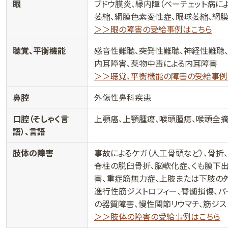
眼
ブドウ膜炎、緑内障（ベーチェット病に
萎縮、網膜色素変性症、眼球萎縮、網
＞＞眼の障害の受給事例はこちら
聴覚、平衡機能
感音性難聴、突発性難聴、神経性難聴
内耳障害、薬物中毒による内耳障害
＞＞聴覚、平衡機能の障害の受給事例
鼻腔
外傷性鼻科疾患
口腔（そしゃく言
上顎癌、上顎腫瘍、喉頭腫瘍、喉頭全摘
語）、言語
肢体の障害
事故によるケガ（人工骨頭など）、骨折
脊柱の脱臼骨折、脳軟化症、くも膜下
害、重症筋無力症、上肢または下肢の外
進行性筋ジストロフィー、脊髄損傷、パ
の器質障害、慢性関節リウマチ、筋ジス
＞＞肢体の障害の受給事例はこちら