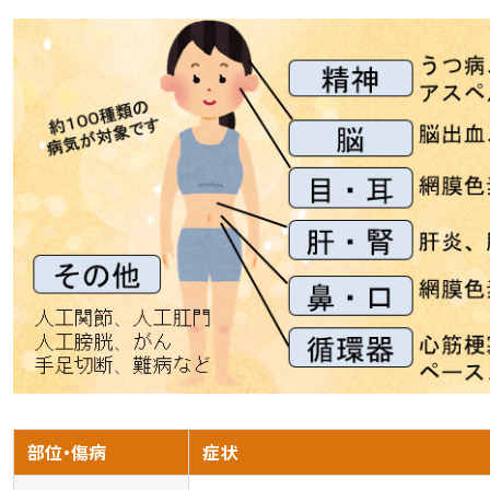
部位・傷病
症状