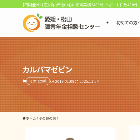
【四国全域対応】松山市を中心に相談実績2400件、サポート件数400件
初めての方
選ばれる3つの理由
初回相談料0円・受給後報酬型
サポート料金について
カルバマゼビン
その他の薬
2019.01.08
2025.11.04
県内 No.1 の豊富な知識と経験
ご相談事例をみる
外出困難でもOK
ホーム
その他の薬
非対面で申請できる