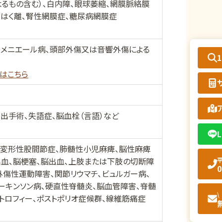
よるもの含む）、白内障、眼球萎縮、網膜脈絡膜
膜はく離、腎性網膜症、糖尿病網膜症
、メニエール病、頭部外傷又は音響外傷による
はこちら
出手術、失語症、脳血栓（言語）など
L
、変形性股間節症、肺髄性小児麻痺、脳性麻痺
出血、脳梗塞、脳出血、上肢または下肢の切断障
平
0
傷性運動障害、関節リウマチ、ビュルガー病、
ーキンソン病、硬直性脊髄炎、脳血管障害、脊髄
\
トロフィー、ポストポリオ症候群、線維筋痛症