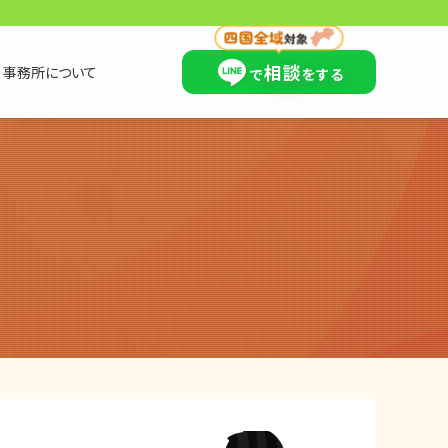
×
相談
事務所について
で
をする