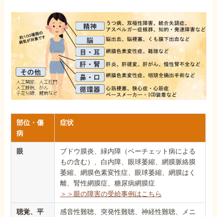
部位・傷
症状
病
眼
ブドウ膜炎、緑内障（ベーチェット病による
もの含む）、白内障、眼球萎縮、網膜脈絡膜
萎縮、網膜色素変性症、眼球萎縮、網膜はく
離、腎性網膜症、糖尿病網膜症
＞＞眼の障害の受給事例はこちら
聴覚、平
感音性難聴、突発性難聴、神経性難聴、メニ