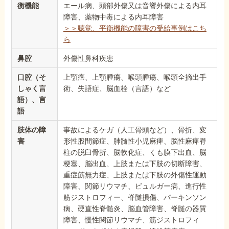
衡機能
エール病、頭部外傷又は音響外傷による内耳
障害、薬物中毒による内耳障害
＞＞聴覚、平衡機能の障害の受給事例はこち
ら
鼻腔
外傷性鼻科疾患
口腔（そ
上顎癌、上顎腫瘍、喉頭腫瘍、喉頭全摘出手
しゃく言
術、失語症、脳血栓（言語）など
語）、言
語
肢体の障
事故によるケガ（人工骨頭など）、骨折、変
害
形性股間節症、肺髄性小児麻痺、脳性麻痺脊
柱の脱臼骨折、脳軟化症、くも膜下出血、脳
梗塞、脳出血、上肢または下肢の切断障害、
重症筋無力症、上肢または下肢の外傷性運動
障害、関節リウマチ、ビュルガー病、進行性
筋ジストロフィー、脊髄損傷、パーキンソン
病、硬直性脊髄炎、脳血管障害、脊髄の器質
障害、慢性関節リウマチ、筋ジストロフィ