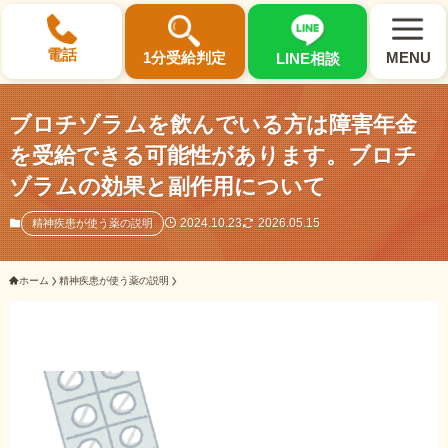
×
電話
1分受給判定
MENU
LINE相談
ブロチゾラムを飲んでいる方は障害年金
を受給できる可能性があります。ブロチ
ゾラムの効果と副作用について
選ばれる3つの理由
2024.10.23
2026.05.15
精神疾患が使う薬の説明
初回相談料0円・受給後報酬型
ホーム
精神疾患が使う薬の説明
サポート料金について
県内 No.1 の豊富な知識と経験
ご相談事例をみる