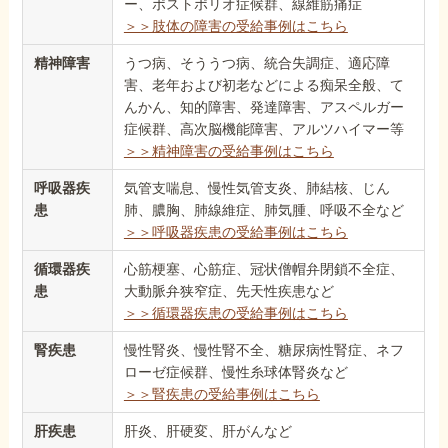
ー、ポストポリオ症候群、線維筋痛症
＞＞肢体の障害の受給事例はこちら
精神障害
うつ病、そううつ病、統合失調症、適応障
害、老年および初老などによる痴呆全般、て
んかん、知的障害、発達障害、アスペルガー
症候群、高次脳機能障害、アルツハイマー等
＞＞精神障害の受給事例はこちら
呼吸器疾
気管支喘息、慢性気管支炎、肺結核、じん
患
肺、膿胸、肺線維症、肺気腫、呼吸不全など
＞＞呼吸器疾患の受給事例はこちら
循環器疾
心筋梗塞、心筋症、冠状僧帽弁閉鎖不全症、
患
大動脈弁狭窄症、先天性疾患など
＞＞循環器疾患の受給事例はこちら
腎疾患
慢性腎炎、慢性腎不全、糖尿病性腎症、ネフ
ローゼ症候群、慢性糸球体腎炎など
＞＞腎疾患の受給事例はこちら
肝疾患
肝炎、肝硬変、肝がんなど