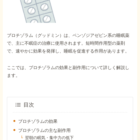
外出困難でもOK
非対面で申請できる
ブロチゾラム（グッドミン）は、ベンゾジアゼピン系の睡眠薬
ホーム
で、主に不眠症の治療に使用されます。短時間作用型の薬剤
で、速やかに効果を発揮し、睡眠を促進する作用があります。
障害年金の基礎知識
ここでは、ブロチゾラムの効果と副作用について詳しく解説し
ます。
障害年金の金額
受給事例
目次
ブロチゾラムの効果
Q&A・相談事例
ブロチゾラムの主な副作用
翌朝の眠気・集中力の低下