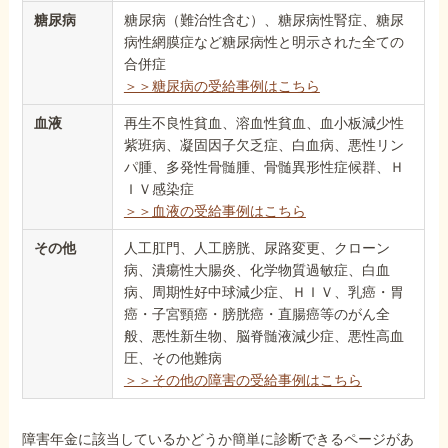
糖尿病
糖尿病（難治性含む）、糖尿病性腎症、糖尿
病性網膜症など糖尿病性と明示された全ての
合併症
＞＞糖尿病の受給事例はこちら
血液
再生不良性貧血、溶血性貧血、血小板減少性
紫班病、凝固因子欠乏症、白血病、悪性リン
パ腫、多発性骨髄腫、骨髄異形性症候群、Ｈ
ＩＶ感染症
＞＞血液の受給事例はこちら
その他
人工肛門、人工膀胱、尿路変更、クローン
病、潰瘍性大腸炎、化学物質過敏症、白血
病、周期性好中球減少症、ＨＩＶ、乳癌・胃
癌・子宮頸癌・膀胱癌・直腸癌等のがん全
般、悪性新生物、脳脊髄液減少症、悪性高血
圧、その他難病
＞＞その他の障害の受給事例はこちら
障害年金に該当しているかどうか簡単に診断できるページがあ