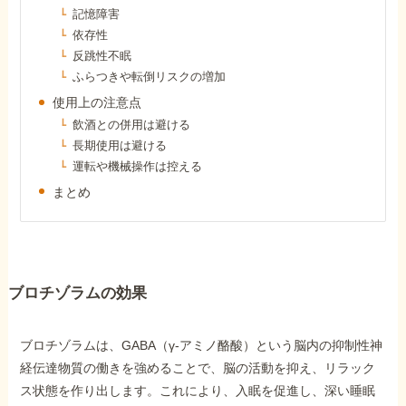
障害年金コラム
記憶障害
依存性
反跳性不眠
お知らせ
ふらつきや転倒リスクの増加
使用上の注意点
飲酒との併用は避ける
事務所について
長期使用は避ける
運転や機械操作は控える
まとめ
お客様からの感謝のお手紙
サイトマップ
ブロチゾラムの効果
ブロチゾラムは、GABA（γ-アミノ酪酸）という脳内の抑制性神
経伝達物質の働きを強めることで、脳の活動を抑え、リラック
で受給相談をする
ス状態を作り出します。これにより、入眠を促進し、深い睡眠