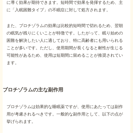
に導く効果が期待できます。短時間で効果を発揮するため、主
に「入眠困難タイプ」の不眠症に対して処方されます。
他社と何が違うの？
当事務所に
また、ブロチゾラムの効果は比較的短時間で切れるため、翌朝
依頼する
メリット
の眠気が残りにくいことが特徴です。したがって、眠り始めの
困難を解決したい人に適しており、特に高齢者にも用いられる
ことが多いです。ただし、使用期間が長くなると耐性が生じる
可能性があるため、使用は短期間に留めることが推奨されてい
お電話でのお問い合わせ
ます。
089-907-3797
受付時間：平日9:00~18:00
ブロチゾラムの主な副作用
ブロチゾラムは効果的な睡眠薬ですが、使用にあたっては副作
用が考慮されるべきです。一般的な副作用として、以下の点が
挙げられます。