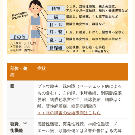
部位・傷
症状
病
眼
ブドウ膜炎、緑内障（ベーチェット病による
もの含む）、白内障、眼球萎縮、網膜脈絡膜
萎縮、網膜色素変性症、眼球萎縮、網膜はく
離、腎性網膜症、糖尿病網膜症
＞＞眼の障害の受給事例はこちら
聴覚、平
感音性難聴、突発性難聴、神経性難聴、メニ
衡機能
エール病、頭部外傷又は音響外傷による内耳