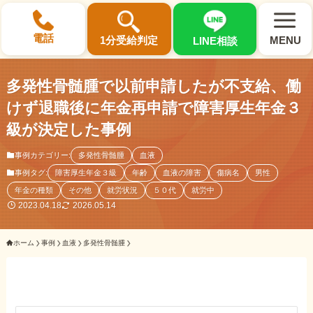
×
電話
1分受給判定
MENU
LINE相談
多発性骨髄腫で以前申請したが不支給、働
けず退職後に年金再申請で障害厚生年金３
級が決定した事例
選ばれる3つの理由
事例カテゴリー:
多発性骨髄腫
血液
事例タグ:
障害厚生年金３級
年齢
血液の障害
傷病名
男性
初回相談料0円・受給後報酬型
年金の種類
その他
就労状況
５０代
就労中
サポート料金について
2023.04.18
2026.05.14
ホーム
事例
血液
多発性骨髄腫
県内 No.1 の豊富な知識と経験
ご相談事例をみる