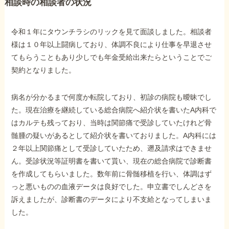
相談時の相談者の状況
他社と何が違うの？
令和１年にタウンチラシのリックを見て面談しました。相談者
当事務所に
様は１０年以上闘病しており、体調不良により仕事を早退させ
依頼する
メリット
てもらうこともあり少しでも年金受給出来たらということでご
契約となりました。
病名が分かるまで何度か転院しており、初診の病院も曖昧でし
お電話でのお問い合わせ
た。現在治療を継続している総合病院へ紹介状を書いたA内科で
089-907-3797
はカルテも残っており、当時は関節痛で受診していたけれど骨
受付時間：平日9:00~18:00
髄腫の疑いがあるとして紹介状を書いておりました。A内科には
２年以上関節痛として受診していたため、遡及請求はできませ
ん。受診状況等証明書を書いて貰い、現在の総合病院で診断書
を作成してもらいました。数年前に骨髄移植を行い、体調はず
っと悪いものの血液データは良好でした。申立書でしんどさを
訴えましたが、診断書のデータにより不支給となってしまいま
した。