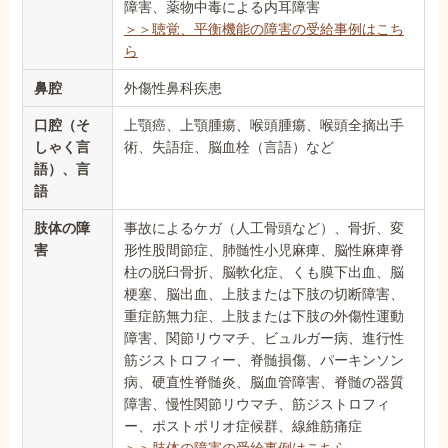
障害、薬物中毒による内耳障害
＞＞聴覚、平衡機能の障害の受給事例はこち
ら
鼻腔
外傷性鼻科疾患
口腔（そ
上顎癌、上顎腫瘍、喉頭腫瘍、喉頭全摘出手
しゃく言
術、失語症、脳血栓（言語）など
語）、言
語
肢体の障
事故によるケガ（人工骨頭など）、骨折、変
害
形性股間節症、肺髄性小児麻痺、脳性麻痺脊
柱の脱臼骨折、脳軟化症、くも膜下出血、脳
梗塞、脳出血、上肢または下肢の切断障害、
重症筋無力症、上肢または下肢の外傷性運動
障害、関節リウマチ、ビュルガー病、進行性
筋ジストロフィー、脊髄損傷、パーキンソン
病、硬直性脊髄炎、脳血管障害、脊髄の器質
障害、慢性関節リウマチ、筋ジストロフィ
ー、ポストポリオ症候群、線維筋痛症