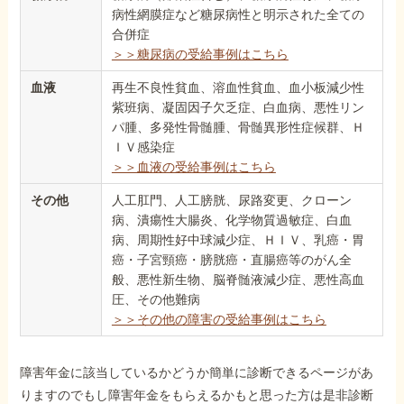
病性網膜症など糖尿病性と明示された全ての
合併症
＞＞糖尿病の受給事例はこちら
血液
再生不良性貧血、溶血性貧血、血小板減少性
紫班病、凝固因子欠乏症、白血病、悪性リン
パ腫、多発性骨髄腫、骨髄異形性症候群、Ｈ
ＩＶ感染症
＞＞血液の受給事例はこちら
その他
人工肛門、人工膀胱、尿路変更、クローン
病、潰瘍性大腸炎、化学物質過敏症、白血
病、周期性好中球減少症、ＨＩＶ、乳癌・胃
癌・子宮頸癌・膀胱癌・直腸癌等のがん全
般、悪性新生物、脳脊髄液減少症、悪性高血
圧、その他難病
＞＞その他の障害の受給事例はこちら
障害年金に該当しているかどうか簡単に診断できるページがあ
りますのでもし障害年金をもらえるかもと思った方は是非診断