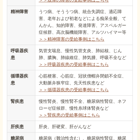
＞＞肢体の障害の受給事例はこちら
精神障害
うつ病、そううつ病、統合失調症、適応障
害、老年および初老などによる痴呆全般、て
んかん、知的障害、発達障害、アスペルガー
症候群、高次脳機能障害、アルツハイマー等
＞＞精神障害の受給事例はこちら
呼吸器疾
気管支喘息、慢性気管支炎、肺結核、じん
患
肺、膿胸、肺線維症、肺気腫、呼吸不全など
＞＞呼吸器疾患の受給事例はこちら
循環器疾
心筋梗塞、心筋症、冠状僧帽弁閉鎖不全症、
患
大動脈弁狭窄症、先天性疾患など
＞＞循環器疾患の受給事例はこちら
腎疾患
慢性腎炎、慢性腎不全、糖尿病性腎症、ネフ
ローゼ症候群、慢性糸球体腎炎など
＞＞腎疾患の受給事例はこちら
肝疾患
肝炎、肝硬変、肝がんなど
糖尿病
糖尿病（難治性含む）、糖尿病性腎症、糖尿