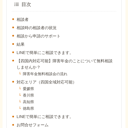
外出困難でもOK
目次
非対面で申請できる
相談者
相談時の相談者の状況
相談から申請のサポート
ホーム
結果
LINEで簡単にご相談できます。
障害年金の基礎知識
【四国内対応可能】障害年金のことについて無料相談
しませんか？
障害年金無料相談会の流れ
障害年金の金額
対応エリア（四国全域対応可能）
愛媛県
受給事例
香川県
高知県
徳島県
Q&A・相談事例
LINEで簡単にご相談できます。
お問合せフォーム