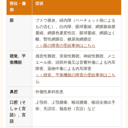
部位・傷
症状
病
眼
ブドウ膜炎、緑内障（ベーチェット病による
もの含む）、白内障、眼球萎縮、網膜脈絡膜
萎縮、網膜色素変性症、眼球萎縮、網膜はく
離、腎性網膜症、糖尿病網膜症
＞＞眼の障害の受給事例はこちら
聴覚、平
感音性難聴、突発性難聴、神経性難聴、メニ
衡機能
エール病、頭部外傷又は音響外傷による内耳
障害、薬物中毒による内耳障害
＞＞聴覚、平衡機能の障害の受給事例はこち
ら
鼻腔
外傷性鼻科疾患
口腔（そ
上顎癌、上顎腫瘍、喉頭腫瘍、喉頭全摘出手
しゃく言
術、失語症、脳血栓（言語）など
語）、言
語