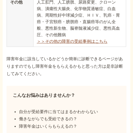
その他
人工肛門、人工膀胱、尿路変更、クローン
病、潰瘍性大腸炎、化学物質過敏症、白血
病、周期性好中球減少症、ＨＩＶ、乳癌・胃
癌・子宮頸癌・膀胱癌・直腸癌等のがん全
般、悪性新生物、脳脊髄液減少症、悪性高血
圧、その他難病
＞＞その他の障害の受給事例はこちら
障害年金に該当しているかどうか簡単に診断できるページがあ
りますのでもし障害年金をもらえるかもと思った方は是非診断
してみてください。
こんなお悩みはありませんか？
自分が受給要件に当てはまるかわからない
働きながらでも受給できるの？
障害年金はいくらもらえるの？