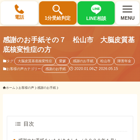
×
電話
1分受給判定
MENU
LINE相談
感謝のお手紙その７ 松山市 大脳皮質基
底核変性症の方
タグ:
大脳皮質基底核変性症
愛媛
感謝のお手紙
松山市
障害年金
選ばれる3つの理由
2020.01.06
2026.05.15
お客様の声カテゴリー:
感謝のお手紙
初回相談料0円・受給後報酬型
ホーム
お客様の声
感謝のお手紙
サポート料金について
県内 No.1 の豊富な知識と経験
ご相談事例をみる
目次