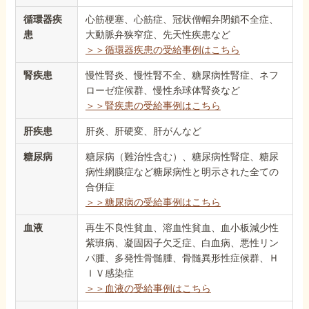
循環器疾
心筋梗塞、心筋症、冠状僧帽弁閉鎖不全症、
患
大動脈弁狭窄症、先天性疾患など
＞＞循環器疾患の受給事例はこちら
腎疾患
慢性腎炎、慢性腎不全、糖尿病性腎症、ネフ
ローゼ症候群、慢性糸球体腎炎など
＞＞腎疾患の受給事例はこちら
肝疾患
肝炎、肝硬変、肝がんなど
糖尿病
糖尿病（難治性含む）、糖尿病性腎症、糖尿
病性網膜症など糖尿病性と明示された全ての
合併症
＞＞糖尿病の受給事例はこちら
血液
再生不良性貧血、溶血性貧血、血小板減少性
紫班病、凝固因子欠乏症、白血病、悪性リン
パ腫、多発性骨髄腫、骨髄異形性症候群、Ｈ
ＩＶ感染症
＞＞血液の受給事例はこちら