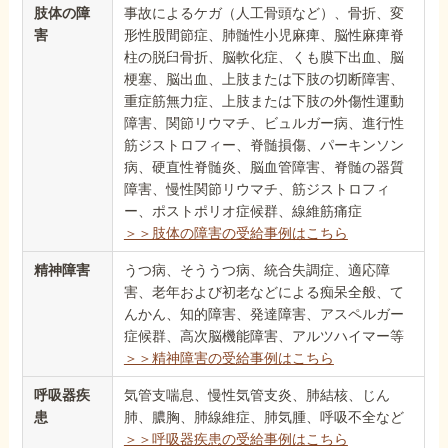
肢体の障
事故によるケガ（人工骨頭など）、骨折、変
害
形性股間節症、肺髄性小児麻痺、脳性麻痺脊
柱の脱臼骨折、脳軟化症、くも膜下出血、脳
梗塞、脳出血、上肢または下肢の切断障害、
重症筋無力症、上肢または下肢の外傷性運動
障害、関節リウマチ、ビュルガー病、進行性
筋ジストロフィー、脊髄損傷、パーキンソン
病、硬直性脊髄炎、脳血管障害、脊髄の器質
障害、慢性関節リウマチ、筋ジストロフィ
ー、ポストポリオ症候群、線維筋痛症
＞＞肢体の障害の受給事例はこちら
精神障害
うつ病、そううつ病、統合失調症、適応障
害、老年および初老などによる痴呆全般、て
んかん、知的障害、発達障害、アスペルガー
症候群、高次脳機能障害、アルツハイマー等
＞＞精神障害の受給事例はこちら
呼吸器疾
気管支喘息、慢性気管支炎、肺結核、じん
患
肺、膿胸、肺線維症、肺気腫、呼吸不全など
＞＞呼吸器疾患の受給事例はこちら