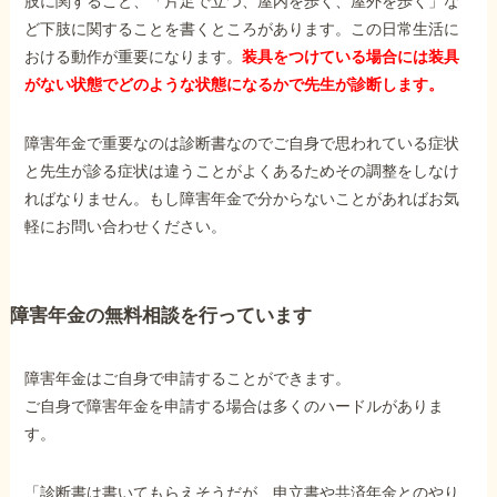
肢に関すること、「片足で立つ、屋内を歩く、屋外を歩く」な
障害年金コラム
ど下肢に関することを書くところがあります。この日常生活に
おける動作が重要になります。
装具をつけている場合には装具
がない状態でどのような状態になるかで先生が診断します。
お知らせ
障害年金で重要なのは診断書なのでご自身で思われている症状
事務所について
と先生が診る症状は違うことがよくあるためその調整をしなけ
ればなりません。もし障害年金で分からないことがあればお気
軽にお問い合わせください。
お客様からの感謝のお手紙
障害年金の無料相談を行っています
サイトマップ
障害年金はご自身で申請することができます。
ご自身で障害年金を申請する場合は多くのハードルがありま
す。
で受給相談をする
「診断書は書いてもらえそうだが、申立書や共済年金とのやり