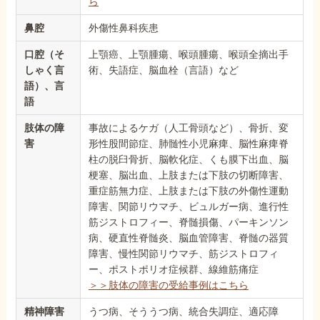
ら
鼻腔
外傷性鼻科疾患
口腔（そ
上顎癌、上顎腫瘍、喉頭腫瘍、喉頭全摘出手
しゃく言
術、失語症、脳血栓（言語）など
語）、言
語
肢体の障
事故によるケガ（人工骨頭など）、骨折、変
害
形性股間節症、肺髄性小児麻痺、脳性麻痺脊
柱の脱臼骨折、脳軟化症、くも膜下出血、脳
梗塞、脳出血、上肢または下肢の切断障害、
重症筋無力症、上肢または下肢の外傷性運動
障害、関節リウマチ、ビュルガー病、進行性
筋ジストロフィー、脊髄損傷、パーキンソン
病、硬直性脊髄炎、脳血管障害、脊髄の器質
障害、慢性関節リウマチ、筋ジストロフィ
ー、ポストポリオ症候群、線維筋痛症
＞＞肢体の障害の受給事例はこちら
精神障害
うつ病、そううつ病、統合失調症、適応障