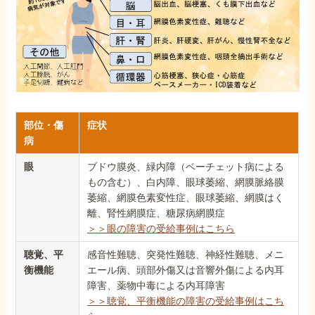
部位・傷
症状
病
眼
ブドウ膜炎、緑内障（ベーチェット病による
もの含む）、白内障、眼球萎縮、網膜脈絡膜
萎縮、網膜色素変性症、眼球萎縮、網膜はく
離、腎性網膜症、糖尿病網膜症
＞＞眼の障害の受給事例はこちら
聴覚、平
感音性難聴、突発性難聴、神経性難聴、メニ
衡機能
エール病、頭部外傷又は音響外傷による内耳
障害、薬物中毒による内耳障害
＞＞聴覚、平衡機能の障害の受給事例はこち