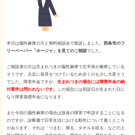
外出困難でもOK
非対面で申請できる
ホーム
本日は脳性麻痺の方と無料相談会で面談しました。
西条市のフ
リーペーパー「ホージャ」を見てのご相談
でした。
障害年金の基礎知識
ご相談者の方は生まれつきの脳性麻痺で左半身が麻痺している
そうです。左足に装具をつけているため歩くのも少し大変そう
障害年金の金額
でした。障害年金ですが、
生まれつきの場合には障害年金の納
付要件は問われないです。
この場合には初診日が生まれた日に
なり障害基礎年金になります。
受給事例
また今回の脳性麻痺の場合は肢体の障害で申請することになる
Q&A・相談事例
のですが、診断書で日常生活における動作について書くところ
があります。それは「つまむ、握る、タオルを絞る」などの上