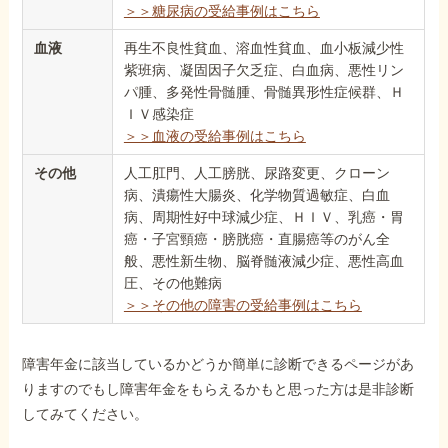
＞＞糖尿病の受給事例はこちら
血液
再生不良性貧血、溶血性貧血、血小板減少性
紫班病、凝固因子欠乏症、白血病、悪性リン
パ腫、多発性骨髄腫、骨髄異形性症候群、Ｈ
ＩＶ感染症
＞＞血液の受給事例はこちら
その他
人工肛門、人工膀胱、尿路変更、クローン
病、潰瘍性大腸炎、化学物質過敏症、白血
病、周期性好中球減少症、ＨＩＶ、乳癌・胃
癌・子宮頸癌・膀胱癌・直腸癌等のがん全
般、悪性新生物、脳脊髄液減少症、悪性高血
圧、その他難病
＞＞その他の障害の受給事例はこちら
障害年金に該当しているかどうか簡単に診断できるページがあ
りますのでもし障害年金をもらえるかもと思った方は是非診断
してみてください。