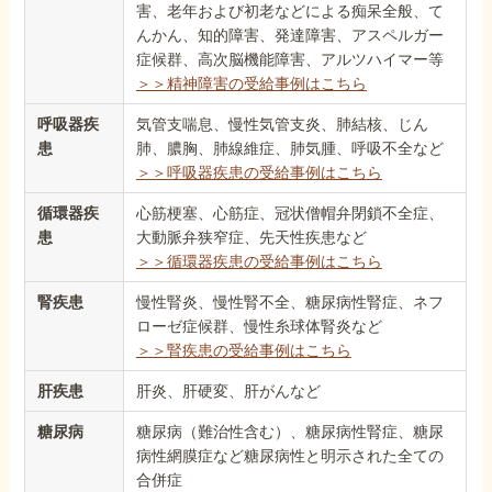
害、老年および初老などによる痴呆全般、て
んかん、知的障害、発達障害、アスペルガー
症候群、高次脳機能障害、アルツハイマー等
＞＞精神障害の受給事例はこちら
呼吸器疾
気管支喘息、慢性気管支炎、肺結核、じん
患
肺、膿胸、肺線維症、肺気腫、呼吸不全など
＞＞呼吸器疾患の受給事例はこちら
循環器疾
心筋梗塞、心筋症、冠状僧帽弁閉鎖不全症、
患
大動脈弁狭窄症、先天性疾患など
＞＞循環器疾患の受給事例はこちら
腎疾患
慢性腎炎、慢性腎不全、糖尿病性腎症、ネフ
ローゼ症候群、慢性糸球体腎炎など
＞＞腎疾患の受給事例はこちら
肝疾患
肝炎、肝硬変、肝がんなど
糖尿病
糖尿病（難治性含む）、糖尿病性腎症、糖尿
病性網膜症など糖尿病性と明示された全ての
合併症