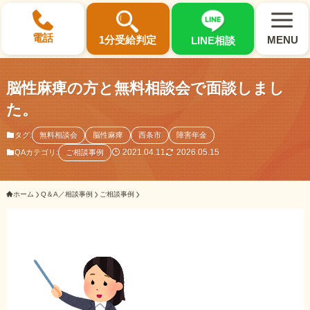
×
電話
1分受給判定
MENU
LINE相談
脳性麻痺の方と無料相談会で面談しまし
た。
タグ:
無料相談会
脳性麻痺
西条市
障害年金
選ばれる3つの理由
2021.04.11
2026.05.15
QAカテゴリ:
ご相談事例
初回相談料0円・受給後報酬型
ホーム
Q＆A／相談事例
ご相談事例
サポート料金について
県内 No.1 の豊富な知識と経験
ご相談事例をみる