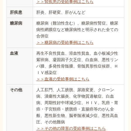
＞＞腎疾患の受給事例はこちら
肝疾患
肝炎、肝硬変、肝がんなど
糖尿病
糖尿病（難治性含む）、糖尿病性腎症、糖尿
病性網膜症など糖尿病性と明示された全ての
合併症
＞＞糖尿病の受給事例はこちら
血液
再生不良性貧血、溶血性貧血、血小板減少性
紫班病、凝固因子欠乏症、白血病、悪性リン
パ腫、多発性骨髄腫、骨髄異形性症候群、Ｈ
ＩＶ感染症
＞＞血液の受給事例はこちら
その他
人工肛門、人工膀胱、尿路変更、クローン
病、潰瘍性大腸炎、化学物質過敏症、白血
病、周期性好中球減少症、ＨＩＶ、乳癌・胃
癌・子宮頸癌・膀胱癌・直腸癌等のがん全
般、悪性新生物、脳脊髄液減少症、悪性高血
圧、その他難病
＞＞その他の障害の受給事例はこちら