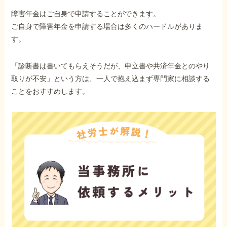
障害年金はご自身で申請することができます。
ご自身で障害年金を申請する場合は多くのハードルがありま
他社と何が違うの？
す。
当事務所に
依頼する
メリット
「診断書は書いてもらえそうだが、申立書や共済年金とのやり
取りが不安」という方は、一人で抱え込まず専門家に相談する
ことをおすすめします。
お電話でのお問い合わせ
089-907-3797
受付時間：平日9:00~18:00