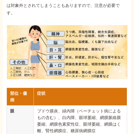
は対象外とされてしまうこともありますので、注意が必要で
す。
部位・傷
症状
病
眼
ブドウ膜炎、緑内障（ベーチェット病による
もの含む）、白内障、眼球萎縮、網膜脈絡膜
萎縮、網膜色素変性症、眼球萎縮、網膜はく
離、腎性網膜症、糖尿病網膜症