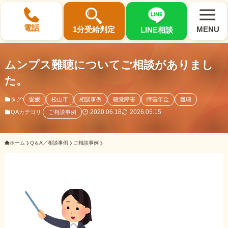
×
電話
1分受給判定
MENU
LINE相談
ムンプス難聴についてご相談がありまし
た。
タグ:
愛媛
松山市
相談事例
聴覚障害
障害年金
難聴
選ばれる3つの理由
2020.06.18
2026.05.15
QAカテゴリ:
ご相談事例
初回相談料0円・受給後報酬型
ホーム
Q＆A／相談事例
ご相談事例
サポート料金について
県内 No.1 の豊富な知識と経験
ご相談事例をみる