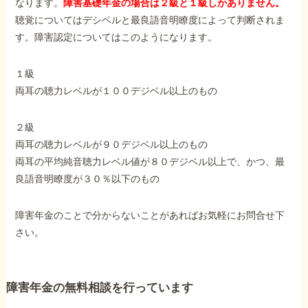
なります。
障害基礎年金の場合は２級と１級しかありません。
障害年金コラム
聴覚についてはデシベルと最良語音明瞭度によって判断されま
す。障害認定についてはこのようになります。
お知らせ
１級
両耳の聴力レベルが１００デジベル以上のもの
事務所について
２級
両耳の聴力レベルが９０デジベル以上のもの
お客様からの感謝のお手紙
両耳の平均純音聴力レベル値が８０デジベル以上で、かつ、最
良語音明瞭度が３０％以下のもの
サイトマップ
障害年金のことで分からないことがあればお気軽にお問合せ下
さい。
で受給相談をする
障害年金の無料相談を行っています