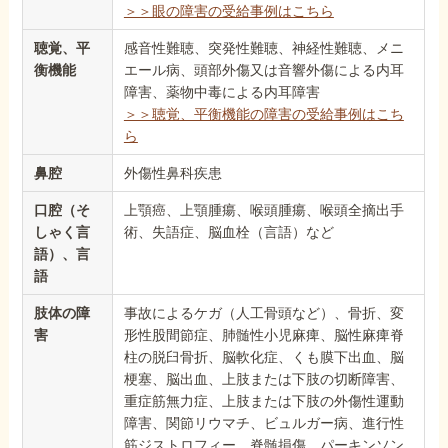
＞＞眼の障害の受給事例はこちら
聴覚、平
感音性難聴、突発性難聴、神経性難聴、メニ
衡機能
エール病、頭部外傷又は音響外傷による内耳
障害、薬物中毒による内耳障害
＞＞聴覚、平衡機能の障害の受給事例はこち
ら
鼻腔
外傷性鼻科疾患
口腔（そ
上顎癌、上顎腫瘍、喉頭腫瘍、喉頭全摘出手
しゃく言
術、失語症、脳血栓（言語）など
語）、言
語
肢体の障
事故によるケガ（人工骨頭など）、骨折、変
害
形性股間節症、肺髄性小児麻痺、脳性麻痺脊
柱の脱臼骨折、脳軟化症、くも膜下出血、脳
梗塞、脳出血、上肢または下肢の切断障害、
重症筋無力症、上肢または下肢の外傷性運動
障害、関節リウマチ、ビュルガー病、進行性
筋ジストロフィー、脊髄損傷、パーキンソン