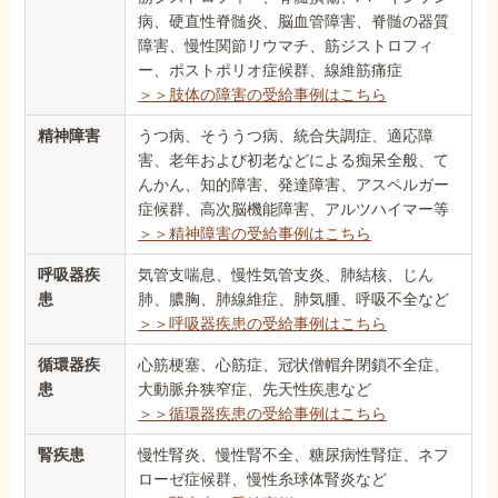
病、硬直性脊髄炎、脳血管障害、脊髄の器質
障害、慢性関節リウマチ、筋ジストロフィ
ー、ポストポリオ症候群、線維筋痛症
＞＞肢体の障害の受給事例はこちら
精神障害
うつ病、そううつ病、統合失調症、適応障
害、老年および初老などによる痴呆全般、て
んかん、知的障害、発達障害、アスペルガー
症候群、高次脳機能障害、アルツハイマー等
＞＞精神障害の受給事例はこちら
呼吸器疾
気管支喘息、慢性気管支炎、肺結核、じん
患
肺、膿胸、肺線維症、肺気腫、呼吸不全など
＞＞呼吸器疾患の受給事例はこちら
循環器疾
心筋梗塞、心筋症、冠状僧帽弁閉鎖不全症、
患
大動脈弁狭窄症、先天性疾患など
＞＞循環器疾患の受給事例はこちら
腎疾患
慢性腎炎、慢性腎不全、糖尿病性腎症、ネフ
ローゼ症候群、慢性糸球体腎炎など