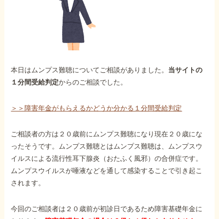
外出困難でもOK
非対面で申請できる
ホーム
本日はムンプス難聴についてご相談がありました。
当サイトの
１分間受給判定
からのご相談でした。
障害年金の基礎知識
＞＞障害年金がもらえるかどうか分かる１分間受給判定
障害年金の金額
ご相談者の方は２０歳前にムンプス難聴になり現在２０歳にな
ったそうです。ムンプス難聴とはムンプス難聴は、ムンプスウ
イルスによる流行性耳下腺炎（おたふく風邪）の合併症です。
受給事例
ムンプスウイルスが唾液などを通して感染することで引き起こ
されます。
Q&A・相談事例
今回のご相談者は２０歳前が初診日であるため障害基礎年金に