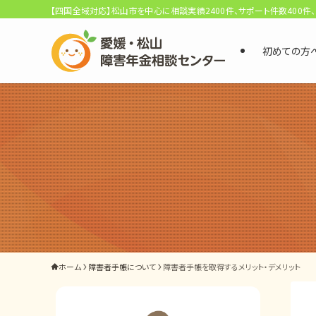
【四国全域対応】松山市を中心に相談実績2400件、サポート件数400件
初めての方
選ばれる3つの理由
初回相談料0円・受給後報酬型
サポート料金について
県内 No.1 の豊富な知識と経験
ご相談事例をみる
外出困難でもOK
ホーム
障害者手帳について
障害者手帳を取得するメリット・デメリット
非対面で申請できる