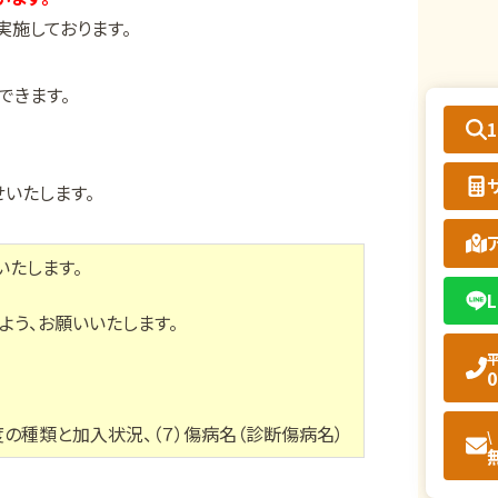
実施しております。
できます。
いたします。
いたします。
L
う、お願いいたします。
平
0
度の種類と加入状況、（７）傷病名（診断傷病名）
\