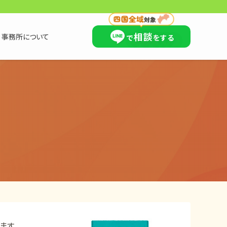
×
相談
事務所について
で
をする
ます。