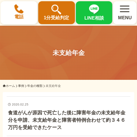
×
電話
1分受給判定
MENU
LINE相談
未支給年金
選ばれる3つの理由
初回相談料0円・受給後報酬型
ホーム
事例
年金の種類
未支給年金
サポート料金について
2020.02.25
県内 No.1 の豊富な知識と経験
食道がんが原因で死亡した後に障害年金の未支給年金
ご相談事例をみる
分を申請、未支給年金と障害者特例合わせて約３４６
万円を受給できたケース