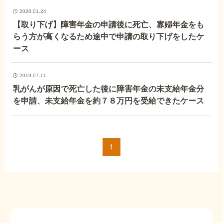
外出困難でもOK
非対面で申請できる
2020.01.24
【取り下げ】障害年金の申請後に死亡、寡婦年金をも
らう方が高くなるため途中で申請の取り下げをしたケ
ース
ホーム
2019.07.11
乳がんが原因で死亡した後に障害年金の未支給年金分
障害年金の基礎知識
を申請、未支給年金を約７８万円を受給できたケース
障害年金の金額
1
受給事例
Q&A・相談事例